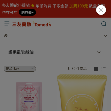
多友醬飲料提袋
🔥
單筆消費 不限金額
加購199元
數量有限
快來蒐集
購買去▸
護手霜/指緣油
共 30 件商品