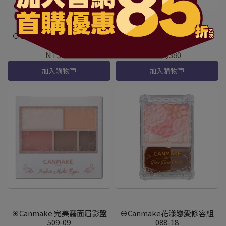
⊕Canmake水潤柔光腮紅霜
⊕Canmake保濕提亮妝前乳
631-P01
073-03
NT$300
NT$380
加入購物車
加入購物車
⊕Canmake 完美霧面眉影盤
⊕Canmake花漾戀愛修容組
509-09
088-18