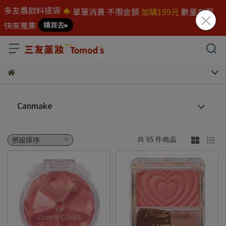
多友醬飲料提袋
🔥
單筆消費 不限金額
加購199元
數量有限
快來蒐集
購買去▸
Canmake
共 95 件商品