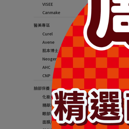
VISEE
Canmake
醫美專區
Curel
Avene
肌本博士
Neogence
AHC
CNP
臉部保養
化妝水
精華液
眼部保養
面膜/眼膜