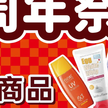
MyMelody防水OK繃20入
E-CARE膚色膠帶1吋2入(附
NT$89
NT$99
NT$55