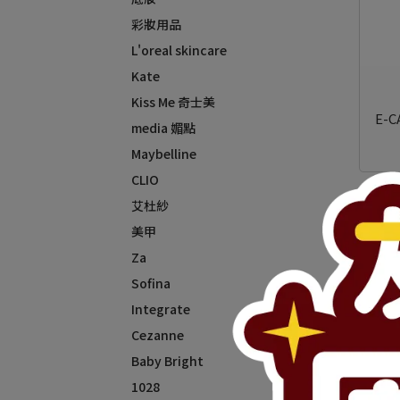
彩妝用品
L'oreal skincare
Kate
Kiss Me 奇士美
E-
media 媚點
Maybelline
CLIO
艾杜紗
美甲
Za
Sofina
Integrate
Cezanne
Baby Bright
1028