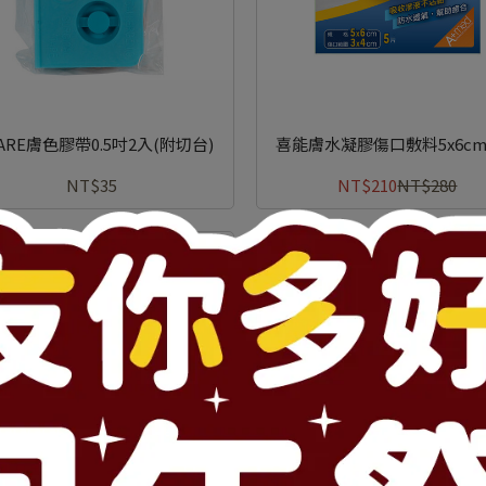
CARE膚色膠帶0.5吋2入(附切台)
喜能膚水凝膠傷口敷料5x6cm
NT$35
NT$210
NT$280