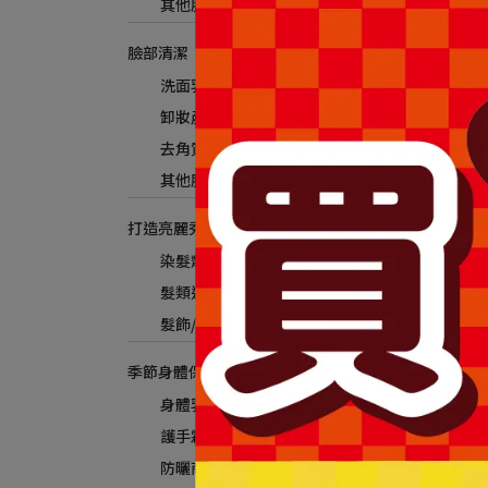
其他臉部保養
臉部清潔
洗面乳
卸妝產品
去角質
其他臉部清潔
打造亮麗秀髮
染髮劑
髮類造型品
髮飾/梳子/其他用品
季節身體保養
身體乳液
護手霜/指緣油
防曬商品