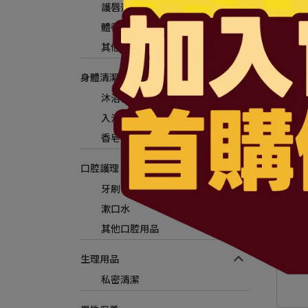
護唇膏
體香膏/止汗劑/消臭石
其他身體保養
身體清潔
沐浴乳
入浴錠/球
香皂
口腔護理
牙刷
漱口水
其他口腔用品
生理用品
私密清潔