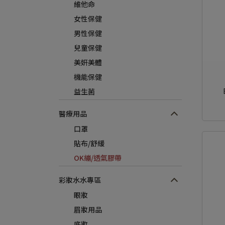
維他命
女性保健
男性保健
兒童保健
美妍美體
機能保健
益生菌
醫療用品
口罩
貼布/舒緩
OK繃/透氣膠帶
彩妝水水專區
眼妝
眉妝用品
底妝