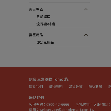
美足專區
足部護理
流行襪/絲襪
嬰童用品
嬰幼兒用品
認識 三友藥妝 Tomod's
關於我們
購物說明
退貨政策
隱私政策
聯絡我們
客服專線：0800-42-6666
客服時間：客服時間：週一~週
信箱：webservice@simplemart.com.tw