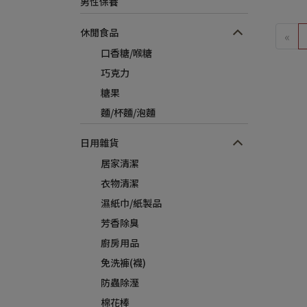
男性保養
休閒食品
«
口香糖/喉糖
巧克力
糖果
麵/杯麵/泡麵
日用雜貨
居家清潔
衣物清潔
濕紙巾/紙製品
芳香除臭
廚房用品
免洗褲(襪)
防蟲除溼
棉花棒