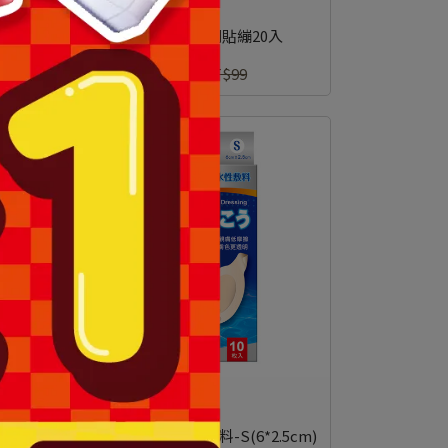
迪士尼公主系列貼繃20入
NT$89
NT$99
BAC 濕潤療法親水敷料-S(6*2.5cm)