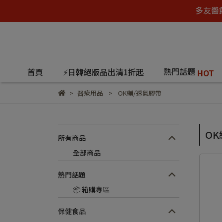
多友醬
熱門話題
首頁
⚡日韓絕版品出清1折起
HOT
醫療用品
OK繃/透氣膠帶
OK
所有商品
全部商品
熱門話題
📦 箱購專區
保健食品