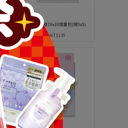
切台)
3M人工皮10x10加量包(贈5x5)
NT$135