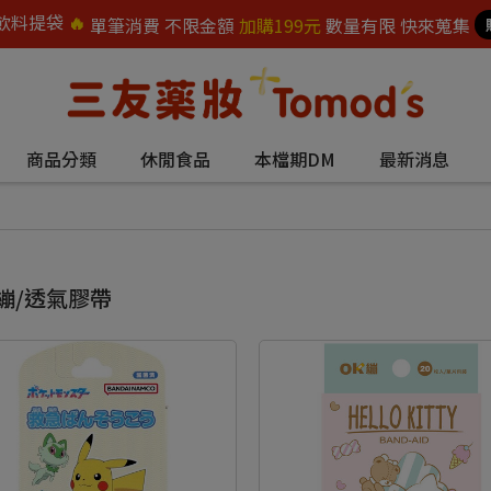
飲料提袋
🔥
單筆消費 不限金額
加購199元
數量有限 快來蒐集
商品分類
休閒食品
本檔期DM
最新消息
繃/透氣膠帶