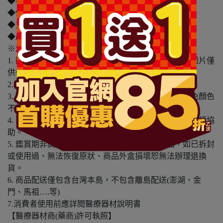
◆容量/規格：0.13g
◆保存期限：1095天
◆貨源：公司貨
◆產地：日本
※溫馨提醒：
1. 因電腦螢幕設定及個人觀感之差異，本賣場之商品圖片僅
供參考，依實際收到商品為準。
2. 商品包裝會有新舊轉換期，依實際收到商品為準。
3. 商品下訂前，建議實際試色、試用後再行購買，避免顏色
不符或肌膚不適等症狀。
4. 商品使用後若出現不適或非預期反應，請尋求專業醫師協
助。
5. 鑑賞期非試用期，本產品屬於私人消耗性產品，如已拆封
或使用過、無法恢復原狀、商品外盒損壞恕無法辦理退換
貨。
6. 商品配送僅包含台灣本島，不包含離島配送(澎湖、金
門、馬祖….等)
7.消費者使用前應詳閱醫療器材說明書
【醫療器材商(藥商)許可執照】