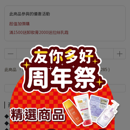
此商品參與的優惠活動
超值加價購
滿1500送卸妝膏2000送拉絲乳霜
此商品 「 最高 」可以折抵紅利
57000
點 (約等於
NT$285
)
商品介紹
規格說明
商品介紹
◆品牌名稱：Canmake
◆品名：⊕Canmake武士刀自動眉筆312-02