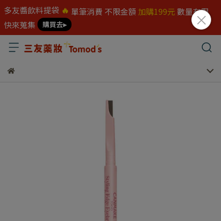
多友醬飲料提袋
🔥
單筆消費 不限金額
加購199元
數量有限
快來蒐集
購買去▸