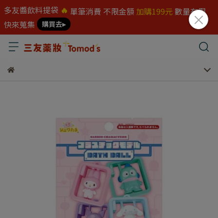
多友醬飲料提袋
🔥
單筆消費 不限金額
加購199元
數量有限
快來蒐集
購買去▸