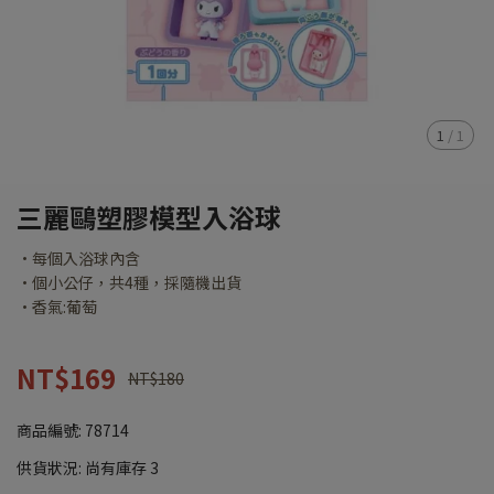
1
/
1
三麗鷗塑膠模型入浴球
•每個入浴球內含
•個小公仔，共4種，採隨機出貨
•香氣:葡萄
NT$169
NT$180
商品編號:
78714
供貨狀況:
尚有庫存 3