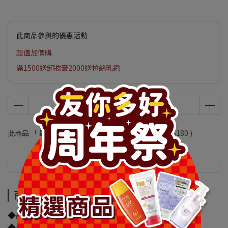
此商品參與的優惠活動
超值加價購
滿1500送卸妝膏2000送拉絲乳霜
此商品 「 最高 」可以折抵紅利
36000
點 (約等於
NT$180
)
商品介紹
規格說明
商品介紹
◆品牌名稱：
◆品名：三麗鷗塑膠模型入浴球