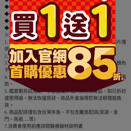
◆容量/規格：75g
◆保存期限：1825天
◆貨源：公司貨
◆產地：中國
※溫馨提醒：
1. 因電腦螢幕設定及個人觀感之差異，本賣場之商品圖片僅
供參考，依實際收到商品為準。
2. 商品包裝會有新舊轉換期，依實際收到商品為準。
3. 商品下訂前，建議實際試色、試用後再行購買，避免顏色
不符或肌膚不適等症狀。
4. 商品使用後若出現不適或非預期反應，請尋求專業醫師協
助。
5. 鑑賞期非試用期，本產品屬於私人消耗性產品，如已拆封
或使用過、無法恢復原狀、商品外盒損壞恕無法辦理退換
貨。
6. 商品配送僅包含台灣本島，不包含離島配送(澎湖、金
門、馬祖….等)
7.消費者使用前應詳閱醫療器材說明書