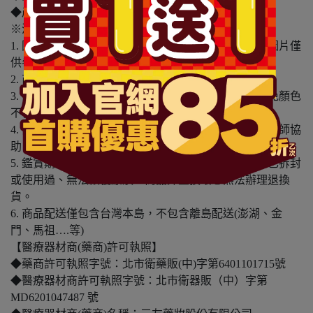
◆產地：日本
※溫馨提醒：
1. 因電腦螢幕設定及個人觀感之差異，本賣場之商品圖片僅
供參考，依實際收到商品為準。
2. 商品包裝會有新舊轉換期，依實際收到商品為準。
3. 商品下訂前，建議實際試色、試用後再行購買，避免顏色
不符或肌膚不適等症狀。
4. 商品使用後若出現不適或非預期反應，請尋求專業醫師協
助。
5. 鑑賞期非試用期，本產品屬於私人消耗性產品，如已拆封
或使用過、無法恢復原狀、商品外盒損壞恕無法辦理退換
貨。
6. 商品配送僅包含台灣本島，不包含離島配送(澎湖、金
門、馬祖….等)
【醫療器材商(藥商)許可執照】
◆藥商許可執照字號：北市衛藥販(中)字第6401101715號
◆醫療器材商許可執照字號：北市衛器販（中）字第
MD6201047487 號