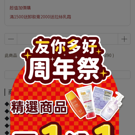
超值加價購
滿1500送卸妝膏2000送拉絲乳霜
此商品 「 最高 」可以折抵紅利
78000
點 (約等於
NT$390
)
商品介紹
規格說明
商品介紹
◆品牌名稱：凱婷
◆品名：凱婷 毛孔神隱妝前乳(油性肌)
◆容量/規格：25ml
◆保存期限：1095天
◆貨源：公司貨