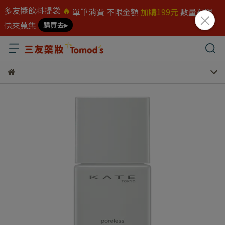
多友醬飲料提袋
🔥
單筆消費 不限金額
加購199元
數量有限
快來蒐集
購買去▸