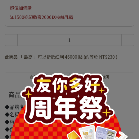
超值加價購
滿1500送卸妝膏2000送拉絲乳霜
此商品 「 最高 」可以折抵紅利
46000
點 (約等於
NT$230
)
商品介紹
規格說明
商品介紹
◆品牌名稱：萊克
◆名稱:萊克遠紅外線護具-手腕 NS-303
◆容量/規格：1入
◆保存期限(天)：9999天
◆貨源：公司貨