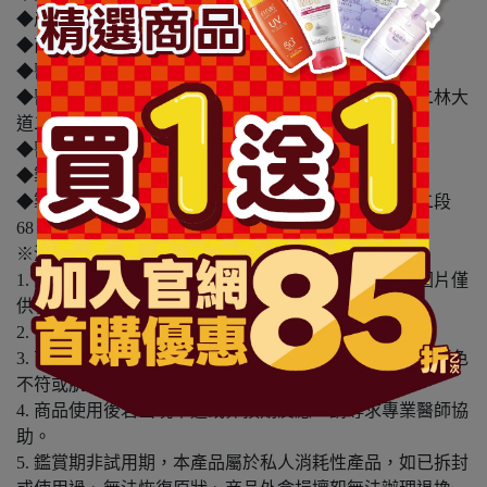
◆產地：台灣
◆商品許可證字號：衛部醫器製壹字第005347號
◆醫療器材商或藥商名稱：愛民衛材股份有限公司
◆醫療器材商或藥商地址：彰化縣二林鎮梅芳里中科二林大
道二段68、88號
◆醫療器材商或藥商諮詢專線：02-2299-2177
◆製造業者名稱：愛民衛材股份有限公司
◆製造業者地址：彰化縣二林鎮梅芳里中科二林大道二段
68、88號
※溫馨提醒：
1. 因電腦螢幕設定及個人觀感之差異，本賣場之商品圖片僅
供參考，依實際收到商品為準。
2. 商品包裝會有新舊轉換期，依實際收到商品為準。
3. 商品下訂前，建議實際試色、試用後再行購買，避免顏色
不符或肌膚不適等症狀。
4. 商品使用後若出現不適或非預期反應，請尋求專業醫師協
助。
5. 鑑賞期非試用期，本產品屬於私人消耗性產品，如已拆封