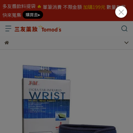
多友醬飲料提袋
🔥
單筆消費 不限金額
加購199元
數量有限
快來蒐集
購買去▸