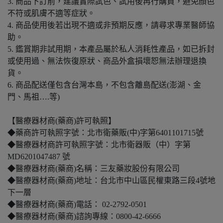
3. 商品下訂前，建議實際試色、試用後再行購買，避免顏色
不符或肌膚不適等症狀。
4. 商品使用後若出現不適或非預期反應，請尋求專業醫師協
助。
5. 鑑賞期非試用期，本產品屬於私人消耗性產品，如已拆封
或使用過、無法恢復原狀、商品外盒損壞恕無法辦理退換
貨。
6. 商品配送僅包含台灣本島，不包含離島配送(澎湖、金
門、馬祖….等)
【醫療器材商(藥商)許可執照】
◆藥商許可執照字號：北市衛藥販(中)字第6401101715號
◆醫療器材商許可執照字號：北市衛器販（中）字第
MD6201047487 號
◆醫療器材商(藥商)名稱：三友藥妝股份有限公司
◆醫療器材商(藥商)地址：台北市中山區民權東路三段4號地
下一層
◆醫療器材商(藥商)電話： 02-2792-0501
◆醫療器材商(藥商)諮詢專線：0800-42-6666