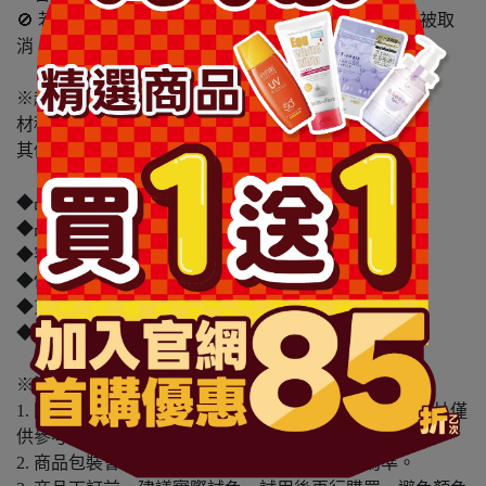
🚫 若單筆訂單超過數量限制，將導致出貨失敗或訂單被取
消，敬請留意。
※超商取貨材積限制：
材積：需≦45cm30cm30cm 最長邊≦45cm
其他兩邊則需均≦30cm 重量不得超過5公斤。
◆品牌名稱：蘇菲
◆品名：蘇菲超熟睡褲型-箱購 12包(M/L/XL)
◆容量/規格：2片(箱購 12包 共24片)
◆保存期限(天)：1095天
◆貨源：公司貨
◆產地：中國
※溫馨提醒：
1. 因電腦螢幕設定及個人觀感之差異，本賣場之商品圖片僅
供參考，依實際收到商品為準。
2. 商品包裝會有新舊轉換期，依實際收到商品為準。