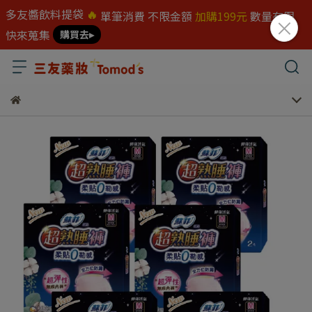
多友醬飲料提袋
🔥
單筆消費 不限金額
加購199元
數量有限
快來蒐集
購買去▸