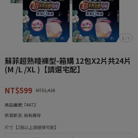
1
/
9
蘇菲超熟睡褲型-箱購 12包X2片共24片
(M /L /XL )【請選宅配】
NT$599
NT$1,428
商品編號:
74472
供貨狀況:
尚有庫存
尺寸【2箱以上請選擇宅配】