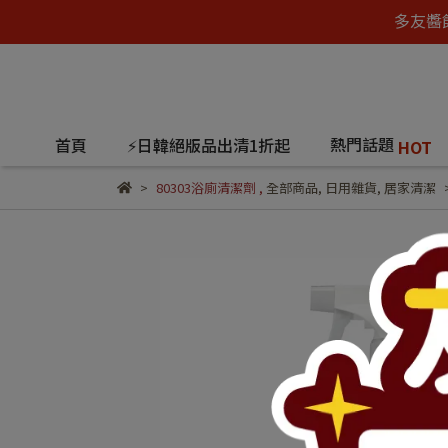
多友醬
熱門話題
首頁
⚡日韓絕版品出清1折起
HOT
80303浴廁清潔劑
,
全部商品
,
日用雜貨
,
居家清潔