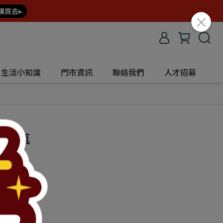
購買去▸
生活小知識
門市資訊
聯絡我們
人才招募
噴槍瓶