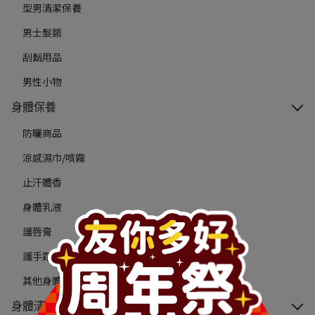
型男清潔保養
男士髮類
刮鬍用品
男性小物
身體保養
防曬商品
涼感濕巾/噴霧
止汗體香
身體乳液
護唇膏
護手霜/指緣油
其他身體保養
身體清潔