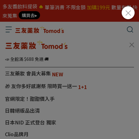
多友醬飲料提袋
🔥
單筆消費 不限金額
加購199元
數量有限 快
來蒐集
購買去▸
📣 全館滿 $688 免運 🚚
三友藥妝 會員大募集
NEW
🎁 友你多好感謝祭 限時買一送一
1+1
官網限定！甜甜價入手
日韓絕版品出清
日本NID 正式登台 獨家
Clio品牌月