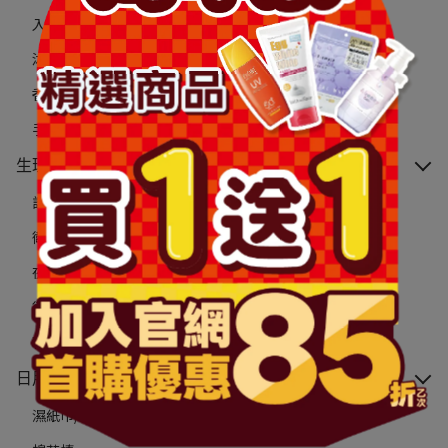
入浴錠/球
沐浴乳
香皂
手部清潔
生理用品
護墊
衛生棉
夜用衛生棉/褲型衛生棉
衛生棉條
私密清潔
日用雜貨
濕紙巾/紙製品