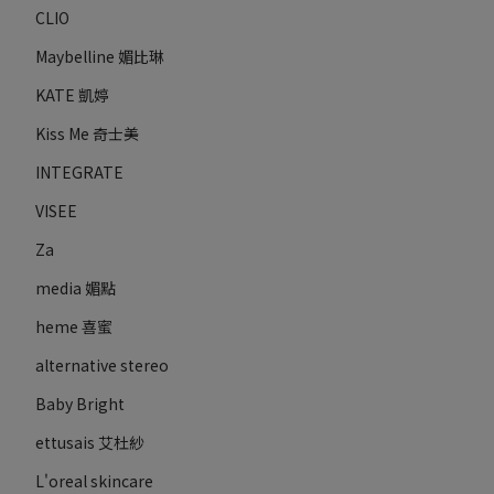
CLIO
Maybelline 媚比琳
KATE 凱婷
Kiss Me 奇士美
INTEGRATE
VISEE
Za
media 媚點
heme 喜蜜
alternative stereo
Baby Bright
ettusais 艾杜紗
L'oreal skincare