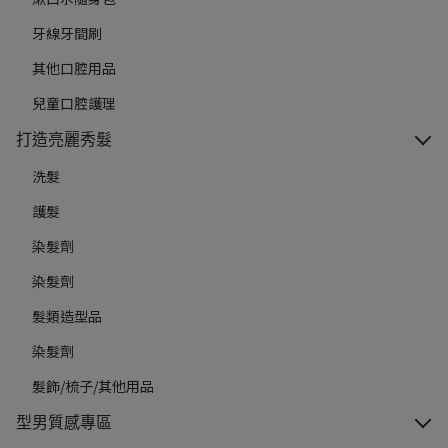
牙線牙間刷
其他口腔用品
兒童口腔護理
打造亮麗秀髮
洗髮
護髮
染髮劑
染髮劑
髮類造型品
染髮劑
髮飾/梳子/其他用品
型男質感專區