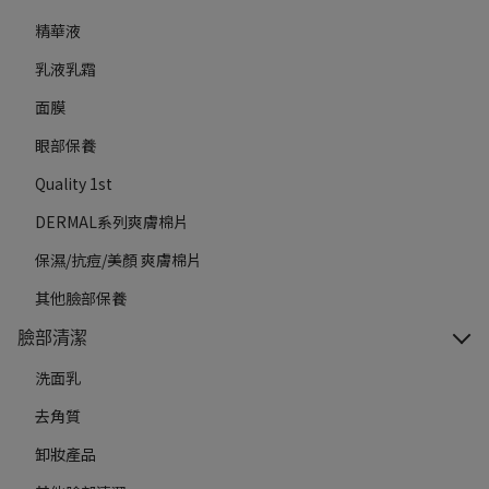
精華液
乳液乳霜
面膜
眼部保養
Quality 1st
DERMAL系列爽膚棉片
保濕/抗痘/美顏 爽膚棉片
其他臉部保養
臉部清潔
洗面乳
去角質
卸妝產品