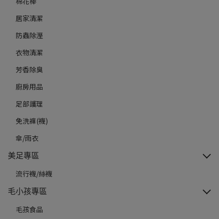
棉花棒
居家清潔
防蟲除溼
衣物清潔
芳香除臭
廚房用品
足部護理
免洗褲(襪)
傘/雨衣
美足專區
流行襪/絲襪
毛小孩專區
毛孩食品