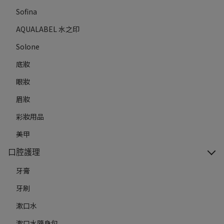
Sofina
AQUALABEL 水之印
Solone
底妝
眼妝
眉妝
彩妝用品
美甲
口腔護理
牙膏
牙刷
漱口水
漱口水隨身包