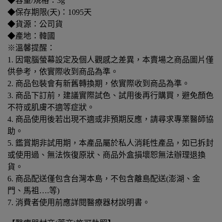
◆容量/規格：3g
◆保存期限(天)：1095天
◆貨源：公司貨
◆產地：韓國
※溫馨提醒：
1. 因電腦螢幕設定及個人觀感之差異，本賣場之商品圖片僅
供參考，依實際收到商品為準。
2. 商品包裝會有新舊轉換期，依實際收到商品為準。
3. 商品下訂前，建議實際試色、試用後再行購買，避免顏色
不符或肌膚不適等症狀。
4. 商品使用後若出現不適或非預期反應，請尋求專業醫師協
助。
5. 鑑賞期非試用期，本產品屬於私人消耗性產品，如已拆封
或使用過、無法恢復原狀、商品外盒損壞恕無法辦理退換
貨。
6. 商品配送僅包含台灣本島，不包含離島配送(澎湖、金
門、馬祖….等)
7. 消費者使用前應詳閱醫療器材說明書。