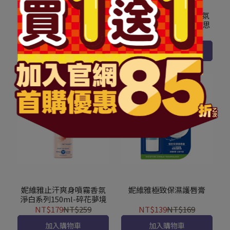
妮維雅男士止汗爽身乳液-
妮維雅止汗爽身噴霧香氛
乾適活力50ml
淨白系列150ml-果漾謬思
NT$149
NT$249
NT$179
NT$259
加入購物車
加入購物車
妮維雅止汗爽身噴霧香氛
妮維雅極致保濕護唇膏
淨白系列150ml-碎花夢境
NT$179
NT$259
NT$139
NT$169
加入購物車
加入購物車