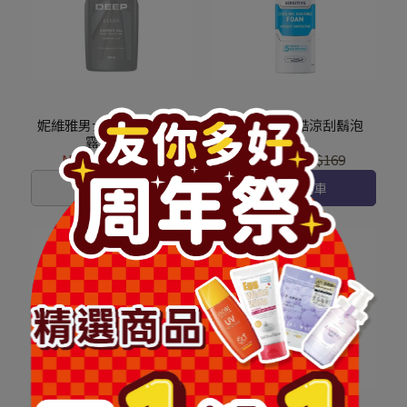
妮維雅男士清新淨爽沐浴
妮維雅極淨酷涼刮鬍泡
露500ml
NT$149
NT$229
NT$139
NT$169
已售完
加入購物車