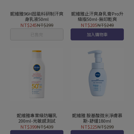
妮維雅96H超能科研制汗爽
妮維雅止汗爽身乳膏Pro升
身乳液50ml
級版50ml-無印乾爽
NT$245
NT$299
NT$205
NT$249
已售完
加入購物車
妮維雅專業級防曬乳
妮維雅 胺基酸微米淨膚慕
200ml-光敏感測試
斯-舒緩180ml
NT$399
NT$439
NT$225
NT$299