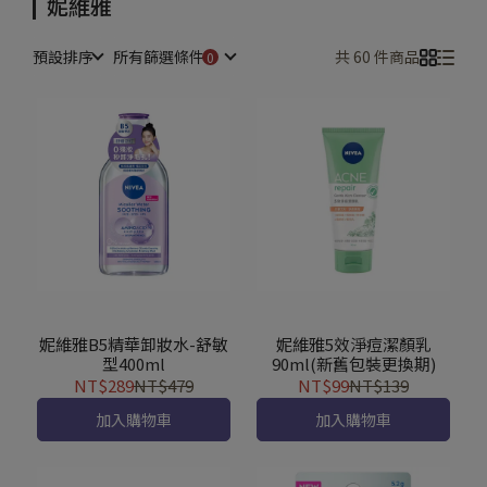
妮維雅
預設排序
所有篩選條件
共 60 件商品
妮維雅B5精華卸妝水-舒敏
妮維雅5效淨痘潔顏乳
型400ml
90ml(新舊包裝更換期)
NT$289
NT$479
NT$99
NT$139
加入購物車
加入購物車