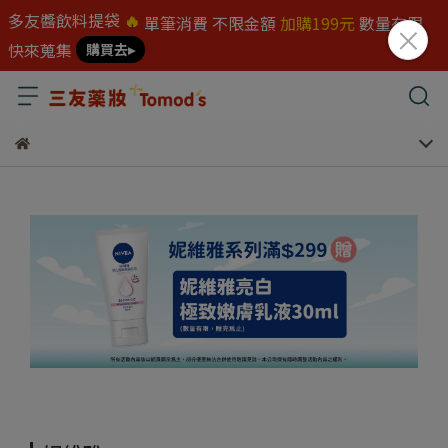
多友醬飲料提袋
🔥
單筆消費 不限金額
加購199元
數量有限
快來蒐集
購買去▸