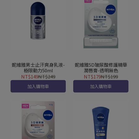
妮維雅男士止汗爽身乳液-
妮維雅5D玻尿酸修護精華
極限動力50ml
潤唇膏-透明無色
NT$149
NT$249
NT$179
NT$199
加入購物車
加入購物車