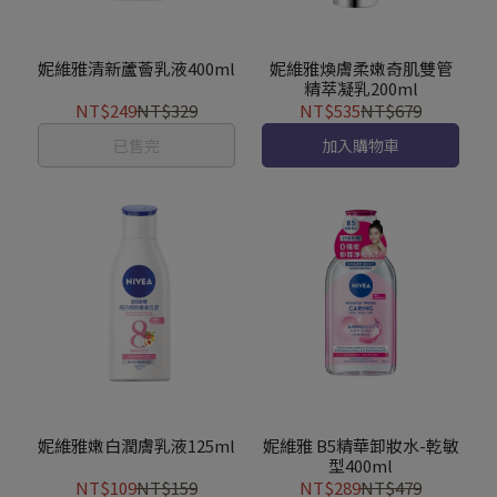
妮維雅清新蘆薈乳液400ml
妮維雅煥膚柔嫩奇肌雙管
精萃凝乳200ml
NT$249
NT$329
NT$535
NT$679
已售完
加入購物車
妮維雅嫩白潤膚乳液125ml
妮維雅 B5精華卸妝水-乾敏
型400ml
NT$109
NT$159
NT$289
NT$479