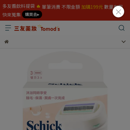
多友醬飲料提袋
🔥
單筆消費 不限金額
加購199元
數量有限
快來蒐集
購買去▸