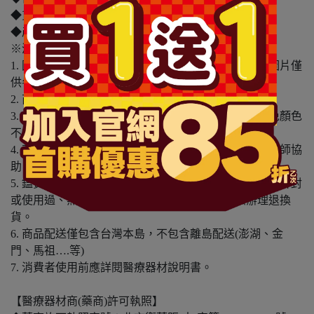
◆貨源：公司貨
◆產地：泰國
※溫馨提醒：
1. 因電腦螢幕設定及個人觀感之差異，本賣場之商品圖片僅
供參考，依實際收到商品為準。
2. 商品包裝會有新舊轉換期，依實際收到商品為準。
3. 商品下訂前，建議實際試色、試用後再行購買，避免顏色
不符或肌膚不適等症狀。
4. 商品使用後若出現不適或非預期反應，請尋求專業醫師協
助。
5. 鑑賞期非試用期，本產品屬於私人消耗性產品，如已拆封
或使用過、無法恢復原狀、商品外盒損壞恕無法辦理退換
貨。
6. 商品配送僅包含台灣本島，不包含離島配送(澎湖、金
門、馬祖….等)
7. 消費者使用前應詳閱醫療器材說明書。
【醫療器材商(藥商)許可執照】