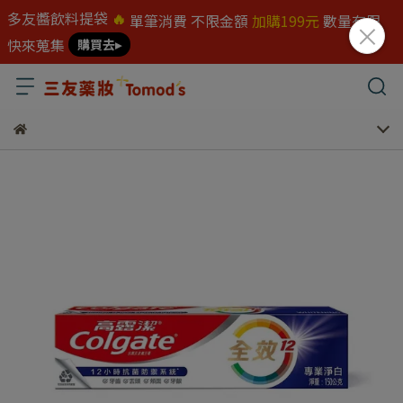
多友醬飲料提袋
🔥
單筆消費 不限金額
加購199元
數量有限
快來蒐集
購買去▸