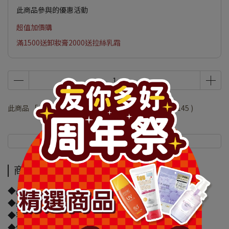
此商品參與的優惠活動
超值加價購
滿1500送卸妝膏2000送拉絲乳霜
此商品 「 最高 」可以折抵紅利
29000
點 (約等於
NT$145
)
商品介紹
規格說明
商品介紹
◆品牌名稱：高露潔
◆品名：高露潔全效牙膏-專業美白150g
◆容量/規格：150g
◆保存期限(天)：1095天