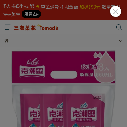
多友醬飲料提袋
🔥
單筆消費 不限金額
加購199元
數量有限
快來蒐集
購買去▸