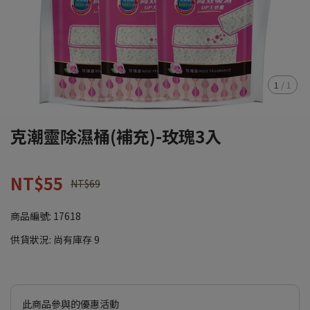
1
/
1
克潮靈除濕桶(補充)-玫瑰3入
NT$55
NT$69
商品編號:
17618
供貨狀況:
尚有庫存 9
此商品參與的優惠活動