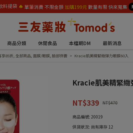
飲料提袋
🔥
單筆消費 不限金額
加購199元
數量有限 快來蒐集
商品分類
休閒食品
本檔期DM
最新消息
再享85折
,
全部商品
,
面膜/眼膜
,
臉部保養
Kracie肌美精緊緻彈力眼膜60入
Kracie肌美精緊
NT$339
NT$470
商品編號:
20019
供貨狀況:
尚有庫存 12