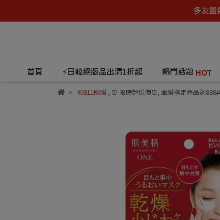
多友醬
熱門話題
首頁
⚡日韓絕版品出清1折起
HOT
40811眼膜
,
⏰ 限時超低價⏰
,
面膜指定商品滿888