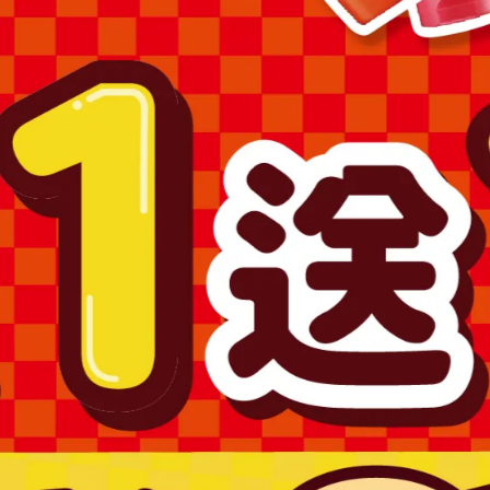
場之商品圖片僅供參考，依實際收到商品為準。
為準。
購買，避免顏色不符或肌膚不適等症狀。
求專業醫師協助。
產品，如已拆封或使用過、無法恢復原狀、商品外盒損壞恕無法辦
澎湖、金門、馬祖….等)
1715號