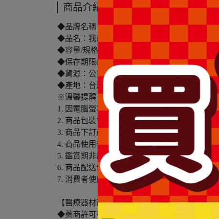
商品介紹
◆品牌名稱：我的美麗日記
◆品名：我的美麗日記皇室珍珠晶亮面膜(8入)
◆容量/規格：8入
◆保存期限(天)：1095天
◆貨源：公司貨
◆產地：台灣
※溫馨提醒：
1. 因電腦螢幕設定及個人觀感之差異，本賣
2. 商品包裝會有新舊轉換期，依實際收到商品
3. 商品下訂前，建議實際試色、試用後再行
4. 商品使用後若出現不適或非預期反應，請尋
5. 鑑賞期非試用期，本產品屬於私人消耗性
6. 商品配送僅包含台灣本島，不包含離島配送(
7. 消費者使用前應詳閱醫療器材說明書。
【醫療器材商(藥商)許可執照】
◆藥商許可執照字號：北市衛藥販(中)字第640110