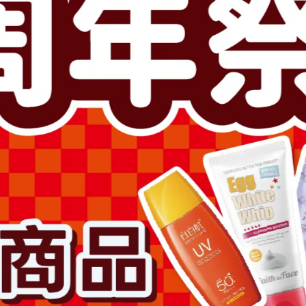
此商品參與的優惠活動
超值加價購
滿1500送卸妝膏2000送拉絲
加入最愛
此商品 「 最高