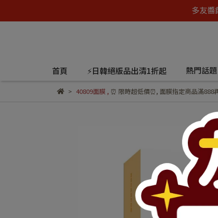
多友醬
熱門話
首頁
⚡日韓絕版品出清1折起
40809面膜
,
⏰ 限時超低價⏰
,
面膜指定商品滿888