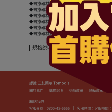
◆醫療器材商許可執照字號：北市衛器販（中）字第 M
◆醫療器材商(藥商)名稱：三友藥妝股份有限公
◆醫療器材商(藥商)地址：台北市中山區民權東
◆醫療器材商(藥商)電話： 02-2792-0501
◆醫療器材商(藥商)諮詢專線：0800-42-6666
◆醫療器材商(藥商)服務時間：週一~五 上午08:30-1
規格說明
認識 三友藥妝 Tomod's
關於我們
購物說明
退貨政策
隱私政策
聯絡我們
客服專線：0800-42-6666
客服時間：客服時間：週一~週