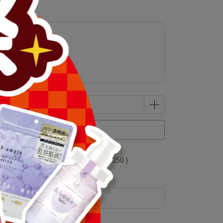
乳霜
已售完
 」可以折抵紅利
50000
點 (約等於
NT$250
)
規格說明