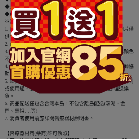
◆貨源：公司貨
◆產地：日本
※溫馨提醒：
1. 因電腦螢幕設定及個人觀感之差異，本賣場之商品圖片僅
供參考，依實際收到商品為準。
2. 商品包裝會有新舊轉換期，依實際收到商品為準。
3. 商品下訂前，建議實際試色、試用後再行購買，避免顏色
不符或肌膚不適等症狀。
4. 商品使用後若出現不適或非預期反應，請尋求專業醫師協
助。
5. 鑑賞期非試用期，本產品屬於私人消耗性產品，如已拆封
或使用過、無法恢復原狀、商品外盒損壞恕無法辦理退換
貨。
6. 商品配送僅包含台灣本島，不包含離島配送(澎湖、金
門、馬祖….等)
7. 消費者使用前應詳閱醫療器材說明書。
【醫療器材商(藥商)許可執照】