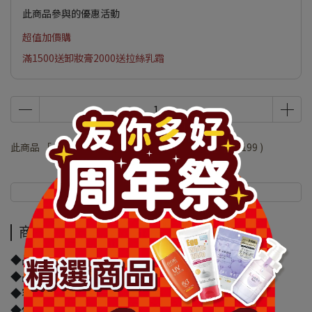
此商品參與的優惠活動
超值加價購
滿1500送卸妝膏2000送拉絲乳霜
此商品 「 最高 」可以折抵紅利
39800
點 (約等於
NT$199
)
商品介紹
規格說明
商品介紹
◆品牌名稱：GUM
◆品名：GUM牙周護理 I型牙間刷20入-2號SS
◆容量/規格：20入
◆保存期限(天)：3650天