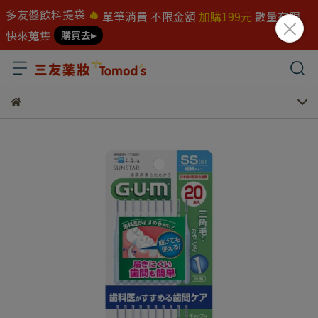
多友醬飲料提袋
🔥
單筆消費 不限金額
加購199元
數量有限
快來蒐集
購買去▸