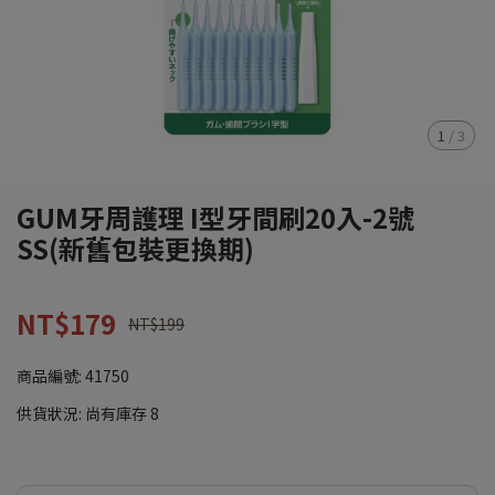
1
/
3
GUM牙周護理 I型牙間刷20入-2號
SS(新舊包裝更換期)
NT$179
NT$199
商品編號:
41750
供貨狀況:
尚有庫存 8