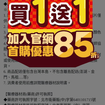
◆產地：日本
※溫馨提醒：
1. 因電腦螢幕設定及個人觀感之差異，本賣場之商品圖片僅
供參考，依實際收到商品為準。
2. 商品包裝會有新舊轉換期，依實際收到商品為準。
3. 商品下訂前，建議實際試色、試用後再行購買，避免顏色
不符或肌膚不適等症狀。
4. 商品使用後若出現不適或非預期反應，請尋求專業醫師協
助。
5. 鑑賞期非試用期，本產品屬於私人消耗性產品，如已拆封
或使用過、無法恢復原狀、商品外盒損壞恕無法辦理退換
貨。
6. 商品配送僅包含台灣本島，不包含離島配送(澎湖、金
門、馬祖….等)
7. 消費者使用前應詳閱醫療器材說明書。
【醫療器材商(藥商)許可執照】
◆藥商許可執照字號：北市衛藥販(中)字第6401101715號