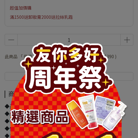
超值加價購
滿1500送卸妝膏2000送拉絲乳霜
此商品 「 最高 」可以折抵紅利
78000
點 (約等於
NT$390
)
商品介紹
規格說明
商品介紹
◆品牌名稱：溫和漢
◆品名：溫和漢 護眼大夫艾草蒸浴淨白凝膠眼膜
◆容量/規格：20g
◆保存期限(天)：1095天
◆貨源：公司貨