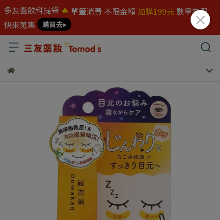
多友醬飲料提袋
🔥
單筆消費 不限金額
加購199元
數量有限
快來蒐集
購買去▸