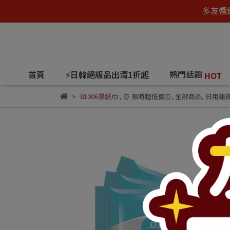
多友醬
熱門話題
首頁
⚡日韓絕版品出清1折起
HOT
81006濕紙巾
,
⏰ 限時超低價⏰
,
全部商品
,
日用雜