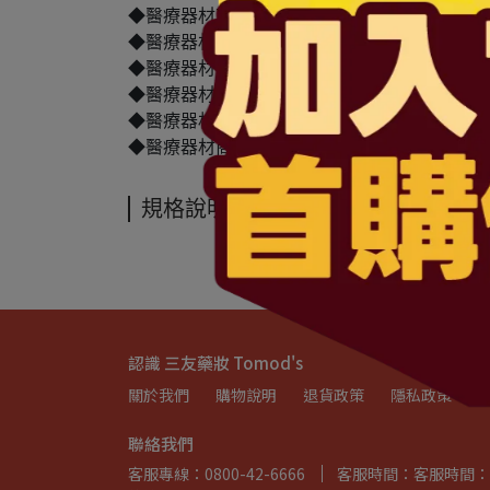
◆醫療器材商許可執照字號：北市衛器販（中）字第 M
◆醫療器材商(藥商)名稱：三友藥妝股份有限公
◆醫療器材商(藥商)地址：台北市中山區民權東
◆醫療器材商(藥商)電話： 02-2792-0501
◆醫療器材商(藥商)諮詢專線：0800-42-6666
◆醫療器材商(藥商)服務時間：週一~五 上午08:30-1
規格說明
認識 三友藥妝 Tomod's
關於我們
購物說明
退貨政策
隱私政策
聯絡我們
客服專線：0800-42-6666
客服時間：客服時間：週一~週