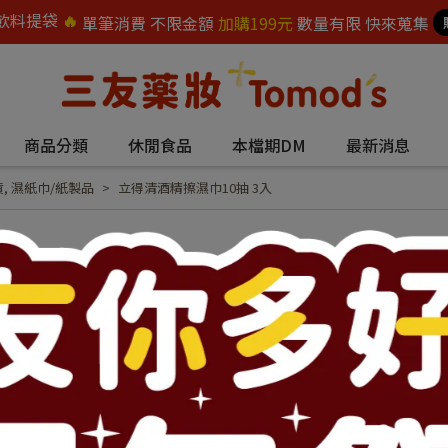
飲料提袋
🔥
單筆消費 不限金額
加購199元
數量有限 快來蒐集
商品分類
休閒食品
本檔期DM
最新消息
貨
,
濕紙巾/紙製品
立得清酒精擦濕巾10抽 3入
立得清酒精擦濕巾1
NT$55
NT$75
商品編號:
53781
供貨狀況:
尚有庫存 160