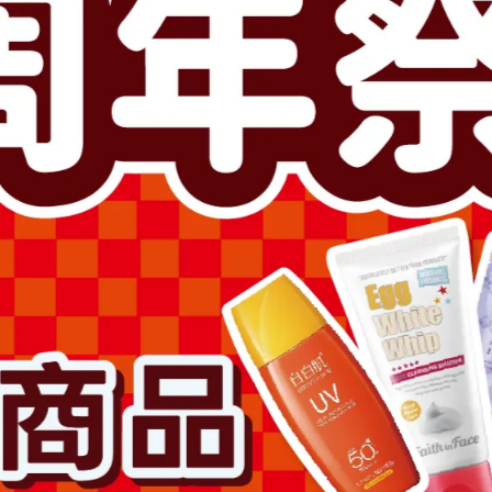
此商品參與的優惠活動
超值加價購
滿1500送卸妝膏2000送拉絲
加入購物車
加入最愛
此商品 「 最高