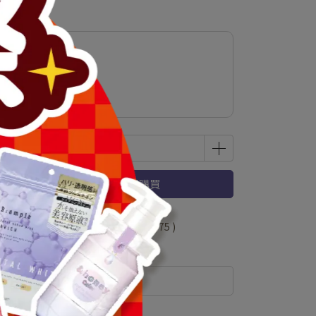
乳霜
立即購買
 」可以折抵紅利
15000
點 (約等於
NT$75
)
規格說明