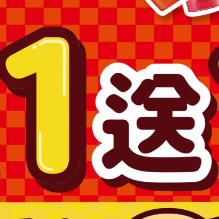
場之商品圖片僅供參考，依實際收到商品為準。
為準。
購買，避免顏色不符或肌膚不適等症狀。
求專業醫師協助。
產品，如已拆封或使用過、無法恢復原狀、商品外盒損壞恕無法辦
澎湖、金門、馬祖….等)
1715號