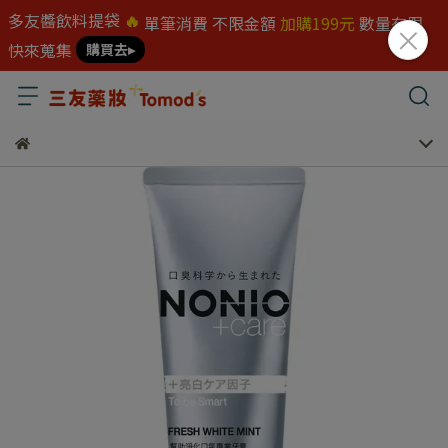
多友醬飲料提袋
🔥
單筆消費 不限金額
加購199元
數量有限
快來蒐集
購買去▸