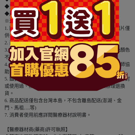
◆貨源：公司貨
◆產地：日本
※溫馨提醒：
1. 因電腦螢幕設定及個人觀感之差異，本賣場之商品圖片僅
供參考，依實際收到商品為準。
2. 商品包裝會有新舊轉換期，依實際收到商品為準。
3. 商品下訂前，建議實際試色、試用後再行購買，避免顏色
不符或肌膚不適等症狀。
4. 商品使用後若出現不適或非預期反應，請尋求專業醫師協
助。
5. 鑑賞期非試用期，本產品屬於私人消耗性產品，如已拆封
或使用過、無法恢復原狀、商品外盒損壞恕無法辦理退換
貨。
6. 商品配送僅包含台灣本島，不包含離島配送(澎湖、金
門、馬祖….等)
7. 消費者使用前應詳閱醫療器材說明書。
【醫療器材商(藥商)許可執照】