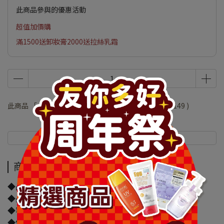
此商品參與的優惠活動
超值加價購
滿1500送卸妝膏2000送拉絲乳霜
此商品 「 最高 」可以折抵紅利
29800
點 (約等於
NT$149
)
商品介紹
規格說明
商品介紹
◆品牌名稱：日本獅王
◆品名：日本獅王NONIO終結口氣牙膏晶燦亮白130g
◆容量/規格：130g
◆保存期限(天)：1095天