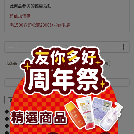
此商品參與的優惠活動
超值加價購
滿1500送卸妝膏2000送拉絲乳霜
此商品 「 最高 」可以折抵紅利
19800
點 (約等於
NT$99
)
商品介紹
規格說明
商品介紹
◆品牌名稱：蘇菲
◆品名：蘇菲天然100%有機棉超薄潔翼日用26cm 8片
◆容量/規格：8片
◆保存期限(天)：1095天