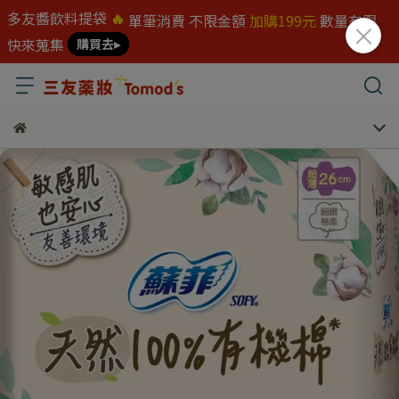
多友醬飲料提袋
🔥
單筆消費 不限金額
加購199元
數量有限
快來蒐集
購買去▸