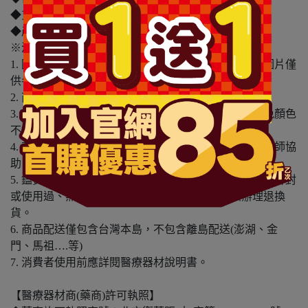
◆貨源：公司貨
◆產地：台灣
※溫馨提醒：
1. 因電腦螢幕設定及個人觀感之差異，本賣場之商品圖片僅
供參考，依實際收到商品為準。
2. 商品包裝會有新舊轉換期，依實際收到商品為準。
3. 商品下訂前，建議實際試色、試用後再行購買，避免顏色
不符或肌膚不適等症狀。
4. 商品使用後若出現不適或非預期反應，請尋求專業醫師協
助。
5. 鑑賞期非試用期，本產品屬於私人消耗性產品，如已拆封
或使用過、無法恢復原狀、商品外盒損壞恕無法辦理退換
貨。
6. 商品配送僅包含台灣本島，不包含離島配送(澎湖、金
門、馬祖….等)
7. 消費者使用前應詳閱醫療器材說明書。
【醫療器材商(藥商)許可執照】