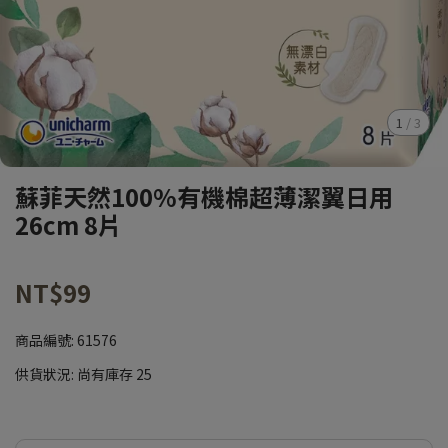
1
/
3
蘇菲天然100%有機棉超薄潔翼日用
26cm 8片
NT$99
商品編號:
61576
供貨狀況:
尚有庫存 25