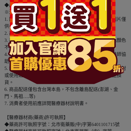
◆產地：馬來西亞
※溫馨提醒：
1. 因電腦螢幕設定及個人觀感之差異，本賣場之商品圖片僅
供參考，依實際收到商品為準。
2. 商品包裝會有新舊轉換期，依實際收到商品為準。
3. 商品下訂前，建議實際試色、試用後再行購買，避免顏色
不符或肌膚不適等症狀。
4. 商品使用後若出現不適或非預期反應，請尋求專業醫師協
助。
5. 鑑賞期非試用期，本產品屬於私人消耗性產品，如已拆封
或使用過、無法恢復原狀、商品外盒損壞恕無法辦理退換
貨。
6. 商品配送僅包含台灣本島，不包含離島配送(澎湖、金
門、馬祖….等)
7. 消費者使用前應詳閱醫療器材說明書。
【醫療器材商(藥商)許可執照】
◆藥商許可執照字號：北市衛藥販(中)字第6401101715號