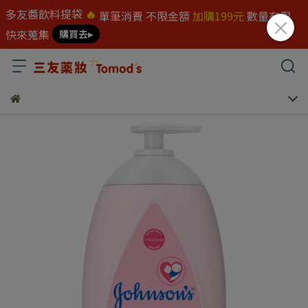
多友醬飲料提袋
🔥
單筆消費 不限金額
加購199元
數量有限
快來蒐集
購買去▸