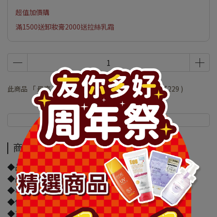
超值加價購
滿1500送卸妝膏2000送拉絲乳霜
此商品 「 最高 」可以折抵紅利
45800
點 (約等於
NT$229
)
商品介紹
規格說明
商品介紹
◆品牌名稱：嬌生
◆品名：嬌生嬰兒溫和潤膚乳500ml
◆容量/規格：500ml
◆保存期限(天)：1095天
◆貨源：公司貨