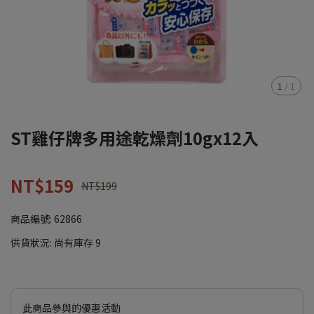
1
/
1
ST雞仔牌多用途乾燥劑10gx12入
NT$159
NT$199
商品編號:
62866
供貨狀況:
尚有庫存 9
此商品參與的優惠活動