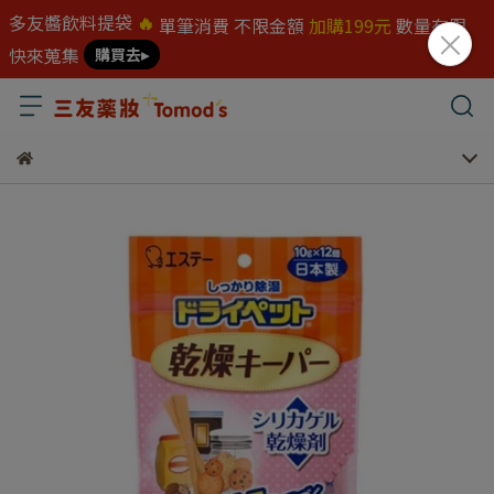
多友醬飲料提袋
🔥
單筆消費 不限金額
加購199元
數量有限
快來蒐集
購買去▸