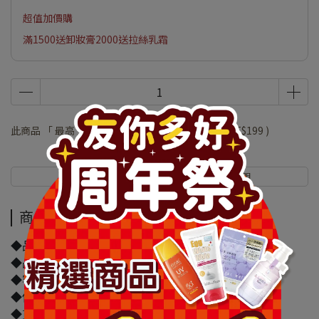
超值加價購
滿1500送卸妝膏2000送拉絲乳霜
此商品 「 最高 」可以折抵紅利
39800
點 (約等於
NT$199
)
商品介紹
規格說明
商品介紹
◆品牌名稱：ST雞仔牌
◆品名：ST雞仔牌多用途乾燥劑10gx12入
◆容量/規格：140g
◆保存期限(天)：3650天
◆貨源：公司貨