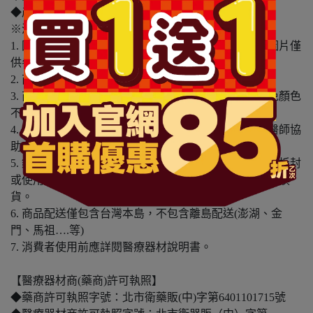
◆產地：日本
※溫馨提醒：
1. 因電腦螢幕設定及個人觀感之差異，本賣場之商品圖片僅
供參考，依實際收到商品為準。
2. 商品包裝會有新舊轉換期，依實際收到商品為準。
3. 商品下訂前，建議實際試色、試用後再行購買，避免顏色
不符或肌膚不適等症狀。
4. 商品使用後若出現不適或非預期反應，請尋求專業醫師協
助。
5. 鑑賞期非試用期，本產品屬於私人消耗性產品，如已拆封
或使用過、無法恢復原狀、商品外盒損壞恕無法辦理退換
貨。
6. 商品配送僅包含台灣本島，不包含離島配送(澎湖、金
門、馬祖….等)
7. 消費者使用前應詳閱醫療器材說明書。
【醫療器材商(藥商)許可執照】
◆藥商許可執照字號：北市衛藥販(中)字第6401101715號