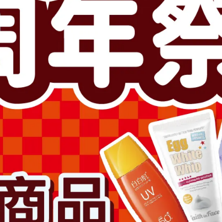
供貨狀況:
庫存不足
此商品參與的優惠活動
🎁3件$999
超值加價購
滿1500送卸妝膏2000送拉絲
加入最愛
此商品 「 最高