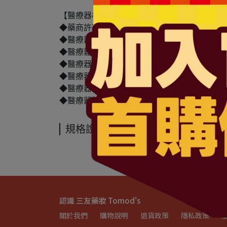
【醫療器材商(藥商)許可執照】
◆藥商許可執照字號：北市衛藥販(中)字第640110
◆醫療器材商許可執照字號：北市衛器販（中）字第 M
◆醫療器材商(藥商)名稱：三友藥妝股份有限公
◆醫療器材商(藥商)地址：台北市中山區民權東
◆醫療器材商(藥商)電話： 02-2792-0501
◆醫療器材商(藥商)諮詢專線：0800-42-6666
◆醫療器材商(藥商)服務時間：週一~五 上午08:30-1
規格說明
認識 三友藥妝 Tomod's
關於我們
購物說明
退貨政策
隱私政策