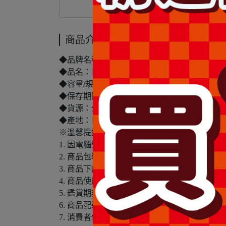
商品介紹
商品介紹
◆品牌名稱：Deonatulle
◆品名：日本Deonatulle腋下消臭石-女用一般型
◆容量/規格：20g
◆保存期限(天)：1825天
◆貨源：公司貨
◆產地：日本
※溫馨提醒：
1. 因電腦螢幕設定及個人觀感之差異，本賣
2. 商品包裝會有新舊轉換期，依實際收到商品
3. 商品下訂前，建議實際試色、試用後再行
4. 商品使用後若出現不適或非預期反應，請尋
5. 鑑賞期非試用期，本產品屬於私人消耗性
6. 商品配送僅包含台灣本島，不包含離島配送(
7. 消費者使用前應詳閱醫療器材說明書。