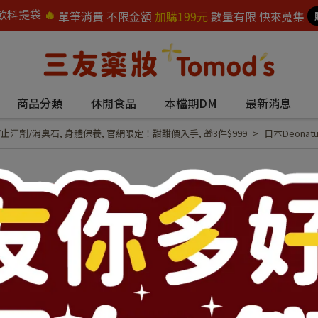
飲料提袋
🔥
單筆消費 不限金額
加購199元
數量有限 快來蒐集
商品分類
休閒食品
本檔期DM
最新消息
/止汗劑/消臭石
,
身體保養
,
官網限定！甜甜價入手
,
🎁3件$999
日本Deona
日本Deonatul
●2倍明礬石，淨味制汗 ●無香
NT$428
NT$450
商品編號:
65886