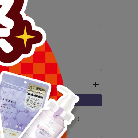
乳霜
已售完，貨到通知我
 」可以折抵紅利
90000
點 (約等於
NT$450
)