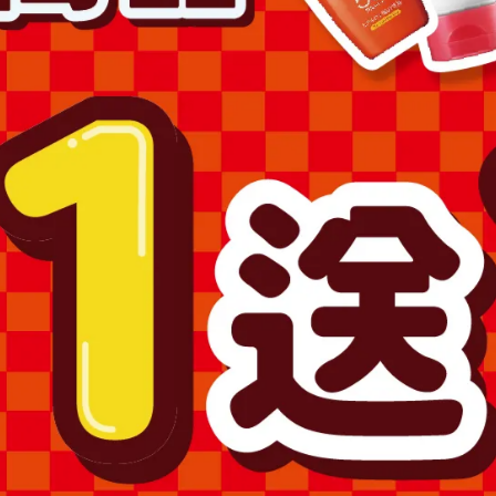
場之商品圖片僅供參考，依實際收到商品為準。
為準。
購買，避免顏色不符或肌膚不適等症狀。
求專業醫師協助。
產品，如已拆封或使用過、無法恢復原狀、商品外盒損壞恕無法辦
澎湖、金門、馬祖….等)