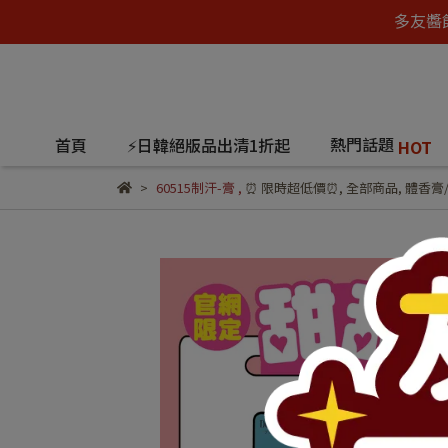
多友醬
熱門話題
首頁
⚡日韓絕版品出清1折起
HOT
60515制汗-膏
,
⏰ 限時超低價⏰
,
全部商品
,
體香膏