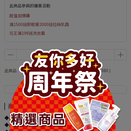
此商品參與的優惠活動
超值加價購
滿1500送卸妝膏2000送拉絲乳霜
花王滿199送洗衣霸
此商品 「 最高 」可以折抵紅利
76000
點 (約等於
NT$380
)
商品介紹
規格說明
商品介紹
◆品牌名稱：莉婕
◆品名：莉婕頂級奶霜泡沫染髮劑 1 知性魅力米棕