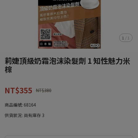
1
/
1
莉婕頂級奶霜泡沫染髮劑 1 知性魅力米
棕
NT$355
NT$380
商品編號:
68164
供貨狀況:
尚有庫存 3