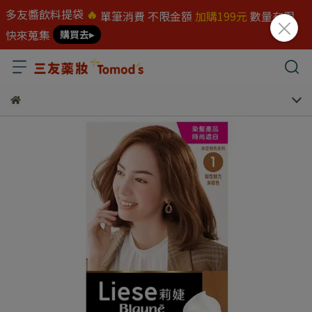
多友醬飲料提袋
🔥
單筆消費 不限金額
加購199元
數量有限
快來蒐集
購買去▸