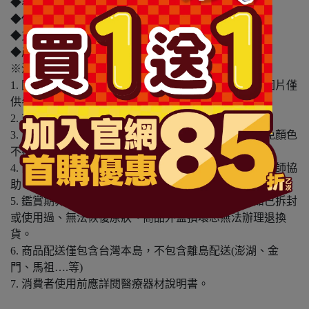
◆容量/規格：1入
◆保存期限(天)：1095天
◆貨源：公司貨
◆產地：日本
※溫馨提醒：
1. 因電腦螢幕設定及個人觀感之差異，本賣場之商品圖片僅
供參考，依實際收到商品為準。
2. 商品包裝會有新舊轉換期，依實際收到商品為準。
3. 商品下訂前，建議實際試色、試用後再行購買，避免顏色
不符或肌膚不適等症狀。
4. 商品使用後若出現不適或非預期反應，請尋求專業醫師協
助。
5. 鑑賞期非試用期，本產品屬於私人消耗性產品，如已拆封
或使用過、無法恢復原狀、商品外盒損壞恕無法辦理退換
貨。
6. 商品配送僅包含台灣本島，不包含離島配送(澎湖、金
門、馬祖….等)
7. 消費者使用前應詳閱醫療器材說明書。