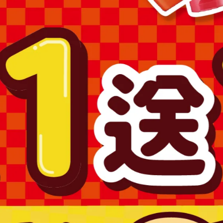
場之商品圖片僅供參考，依實際收到商品為準。
為準。
購買，避免顏色不符或肌膚不適等症狀。
求專業醫師協助。
產品，如已拆封或使用過、無法恢復原狀、商品外盒損壞恕無法辦
澎湖、金門、馬祖….等)
1715號