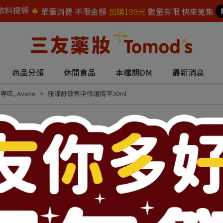
飲料提袋
🔥
單筆消費 不限金額
加購199元
數量有限 快來蒐集
商品分類
休閒食品
本檔期DM
最新消息
美專區
,
Avene
雅漾舒敏集中修護精萃30ml
雅漾舒敏集中修護精
NT$1,260
NT$1,680
商品編號:
69334
供貨狀況:
尚有庫存 4