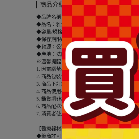
商品介紹
◆品牌名稱：雅漾
◆品名：雅漾舒敏集中修護精萃30ml
◆容量/規格：30ml
◆保存期限(天)：1095天
◆貨源：公司貨
◆產地：法國
※溫馨提醒：
1. 因電腦螢幕設定及個人觀感之差異，本賣
2. 商品包裝會有新舊轉換期，依實際收到商品
3. 商品下訂前，建議實際試色、試用後再行
4. 商品使用後若出現不適或非預期反應，請尋
5. 鑑賞期非試用期，本產品屬於私人消耗性
6. 商品配送僅包含台灣本島，不包含離島配送(
7. 消費者使用前應詳閱醫療器材說明書。
【醫療器材商(藥商)許可執照】
◆藥商許可執照字號：北市衛藥販(中)字第640110