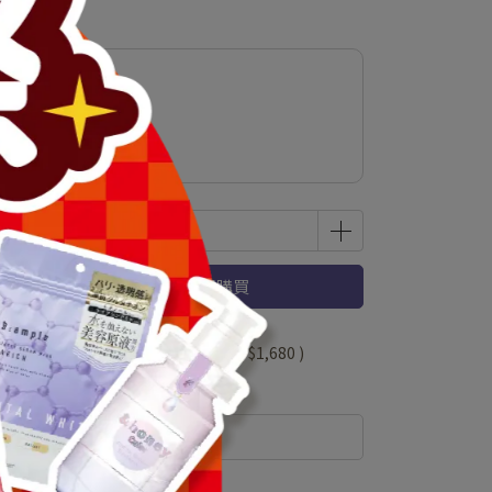
乳霜
立即購買
 」可以折抵紅利
336000
點 (約等於
NT$1,680
)
規格說明