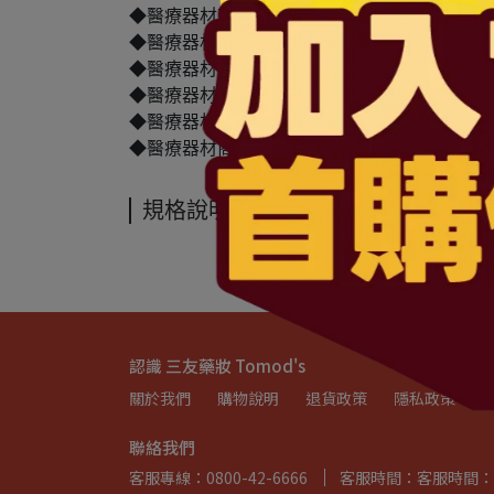
◆醫療器材商許可執照字號：北市衛器販（中）字第 M
◆醫療器材商(藥商)名稱：三友藥妝股份有限公
◆醫療器材商(藥商)地址：台北市中山區民權東
◆醫療器材商(藥商)電話： 02-2792-0501
◆醫療器材商(藥商)諮詢專線：0800-42-6666
◆醫療器材商(藥商)服務時間：週一~五 上午08:30-1
規格說明
認識 三友藥妝 Tomod's
關於我們
購物說明
退貨政策
隱私政策
聯絡我們
客服專線：0800-42-6666
客服時間：客服時間：週一~週