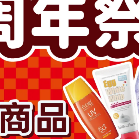
此商品參與的優惠活動
超值加價購
滿1500送卸妝膏2000送拉絲
加入購物車
加入最愛
此商品 「 最高