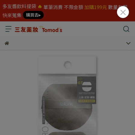
多友醬飲料提袋
🔥
單筆消費 不限金額
加購199元
數量有限
快來蒐集
購買去▸