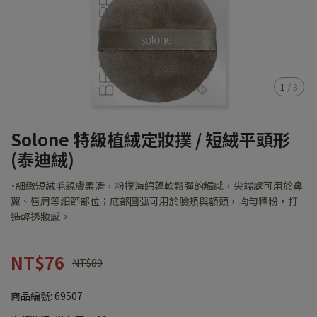
1
/
3
Solone 特級植絨定妝撲 / 短絨平頭形
(泰迪絨)
˙細緻短絨毛親膚柔滑，粉撲海綿蓬軟鬆彈的觸感，尖端處可用於鼻
翼、唇周等細節部位；底部圓弧可用於臉頰與額頭，均勻釋粉，打
造輕透妝感。
NT$76
NT$89
商品編號:
69507