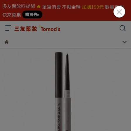
多友醬飲料提袋
🔥
單筆消費 不限金額
加購199元
數量有限
快來蒐集
購買去▸