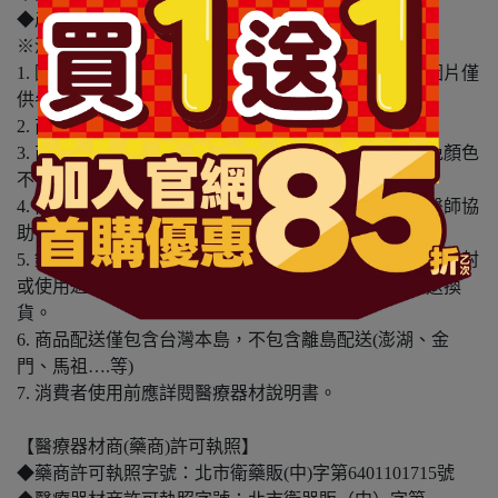
◆產地：中國
※溫馨提醒：
1. 因電腦螢幕設定及個人觀感之差異，本賣場之商品圖片僅
供參考，依實際收到商品為準。
2. 商品包裝會有新舊轉換期，依實際收到商品為準。
3. 商品下訂前，建議實際試色、試用後再行購買，避免顏色
不符或肌膚不適等症狀。
4. 商品使用後若出現不適或非預期反應，請尋求專業醫師協
助。
5. 鑑賞期非試用期，本產品屬於私人消耗性產品，如已拆封
或使用過、無法恢復原狀、商品外盒損壞恕無法辦理退換
貨。
6. 商品配送僅包含台灣本島，不包含離島配送(澎湖、金
門、馬祖….等)
7. 消費者使用前應詳閱醫療器材說明書。
【醫療器材商(藥商)許可執照】
◆藥商許可執照字號：北市衛藥販(中)字第6401101715號