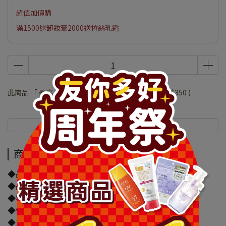
超值加價購
滿1500送卸妝膏2000送拉絲乳霜
此商品 「 最高 」可以折抵紅利
70000
點 (約等於
NT$350
)
商品介紹
規格說明
商品介紹
◆品牌名稱：1028
◆品名：1028 狙擊手速乾抗暈眼線膠筆 冷杉棕
◆容量/規格：0.05g
◆保存期限(天)：548天
◆貨源：公司貨