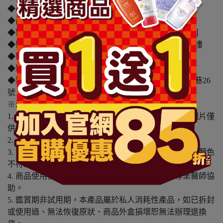
◆產地：台灣
◆商品許可證字號：衛部醫器製壹字第009620
◆醫療器材商或藥商名稱：明基健康生活股份有限公司
◆醫療器材商或藥商地址：台北市內湖區洲子街48號7樓
◆醫療器材商或藥商諮詢專線：0800-535-818
◆製造業者名稱：謹鳴工業股份有限公司
◆製造業者地址：彰化縣社頭鄉廣興村中山路一段457巷26
號
※溫馨提醒：
1. 因電腦螢幕設定及個人觀感之差異，本賣場之商品圖片僅
供參考，依實際收到商品為準。
2. 商品包裝會有新舊轉換期，依實際收到商品為準。
3. 商品下訂前，建議實際試色、試用後再行購買，避免顏色
不符或肌膚不適等症狀。
4. 商品使用後若出現不適或非預期反應，請尋求專業醫師協
助。
5. 鑑賞期非試用期，本產品屬於私人消耗性產品，如已拆封
或使用過、無法恢復原狀、商品外盒損壞恕無法辦理退換