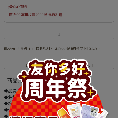
超值加價購
滿1500送卸妝膏2000送拉絲乳霜
此商品 「 最高 」可以折抵紅利
31800
點 (約等於
NT$159
)
商品介紹
規格說明
商品介紹
◆品牌名稱：幸福物語
◆名稱:3D極凍涼感力成人口罩10入(白)
◆容量/規格：10片
◆保存期限(天)：1825天
◆貨源：公司貨