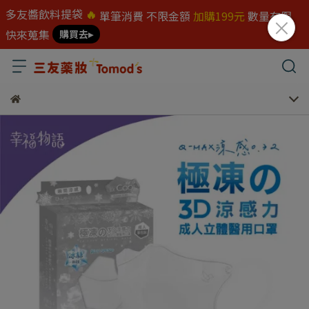
多友醬飲料提袋
🔥
單筆消費 不限金額
加購199元
數量有限
快來蒐集
購買去▸