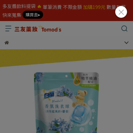
多友醬飲料提袋
🔥
單筆消費 不限金額
加購199元
數量有限
快來蒐集
購買去▸