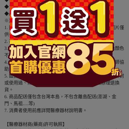
◆貨源：公司貨
◆產地：中國
※溫馨提醒：
1. 因電腦螢幕設定及個人觀感之差異，本賣場之商品圖片僅
供參考，依實際收到商品為準。
2. 商品包裝會有新舊轉換期，依實際收到商品為準。
3. 商品下訂前，建議實際試色、試用後再行購買，避免顏色
不符或肌膚不適等症狀。
4. 商品使用後若出現不適或非預期反應，請尋求專業醫師協
助。
5. 鑑賞期非試用期，本產品屬於私人消耗性產品，如已拆封
或使用過、無法恢復原狀、商品外盒損壞恕無法辦理退換
貨。
6. 商品配送僅包含台灣本島，不包含離島配送(澎湖、金
門、馬祖….等)
7. 消費者使用前應詳閱醫療器材說明書。
【醫療器材商(藥商)許可執照】