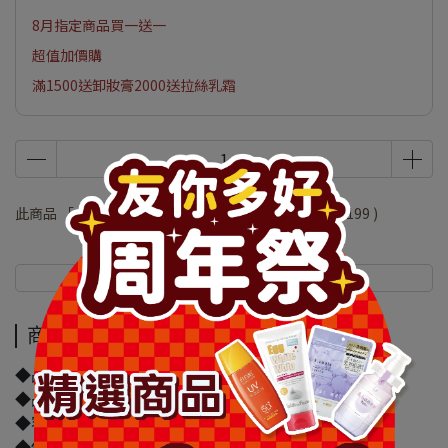
8月指定商品買一送一
超值加價購
滿1500送卸妝膏2000送拉絲乳霜
此商品 「 最高 」可以折抵紅利
39800
點 (約等於
NT$199
)
商品介紹
規格說明
商品介紹
◆品牌名稱：白蘭
◆品名：白蘭香氛洗衣球-清恬藍風鈴x麝香23顆
◆容量/規格：230g
◆保存期限(天)：540天