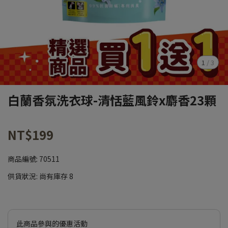
1
/
3
白蘭香氛洗衣球-清恬藍風鈴x麝香23顆
NT$199
商品編號:
70511
供貨狀況:
尚有庫存 8
此商品參與的優惠活動