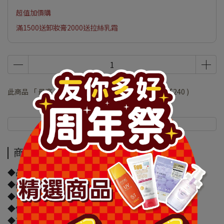
超值加價購
滿1500送卸妝膏2000送拉絲乳霜
此商品 「 最高 」可以折抵紅利
48000
點 (約等於
NT$240
)
商品介紹
規格說明
商品介紹
◆品牌名稱：曼秀雷敦
◆品名：曼秀雷敦Acnes抗痘潔面慕斯150ml
◆容量/規格：150ml
◆保存期限(天)：1095天
◆貨源：公司貨