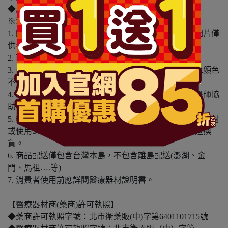
◆產地：中國
※溫馨提醒：
1. 因電腦螢幕設定及個人觀感之差異，本賣場之商品圖片僅
供參考，依實際收到商品為準。
2. 商品包裝會有新舊轉換期，依實際收到商品為準。
3. 商品下訂前，建議實際試色、試用後再行購買，避免顏色
不符或肌膚不適等症狀。
4. 商品使用後若出現不適或非預期反應，請尋求專業醫師協
助。
5. 鑑賞期非試用期，本產品屬於私人消耗性產品，如已拆封
或使用過、無法恢復原狀、商品外盒損壞恕無法辦理退換
貨。
6. 商品配送僅包含台灣本島，不包含離島配送(澎湖、金
門、馬祖….等)
7. 消費者使用前應詳閱醫療器材說明書。
【醫療器材商(藥商)許可執照】
◆藥商許可執照字號：北市衛藥販(中)字第6401101715號