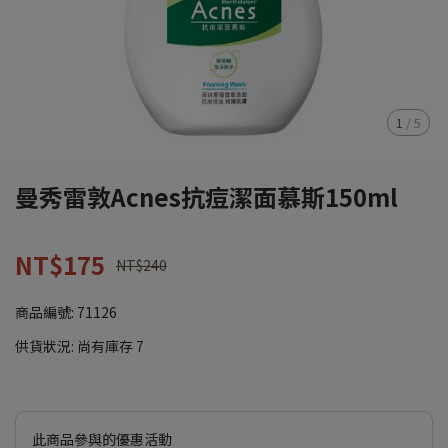
1
/
5
曼秀雷敦Acnes抗痘潔面慕斯150ml
NT$175
NT$240
商品編號:
71126
供貨狀況:
尚有庫存 7
此商品參與的優惠活動