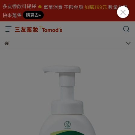
多友醬飲料提袋
🔥
單筆消費 不限金額
加購199元
數量有限
快來蒐集
購買去▸