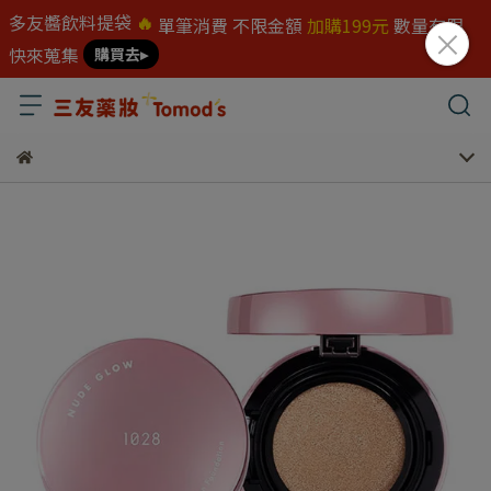
多友醬飲料提袋
🔥
單筆消費 不限金額
加購199元
數量有限
快來蒐集
購買去▸