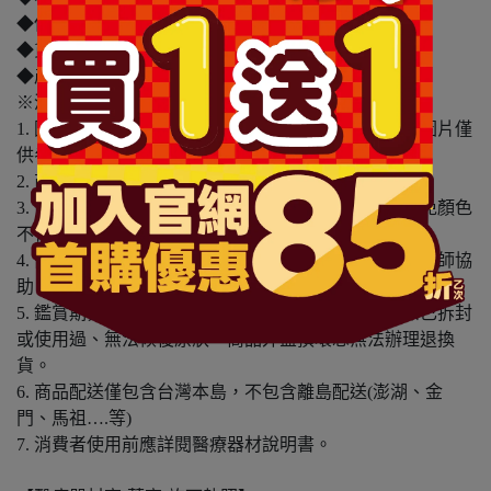
◆保存期限(天)：1095天
◆貨源：公司貨
◆產地：台灣
※溫馨提醒：
1. 因電腦螢幕設定及個人觀感之差異，本賣場之商品圖片僅
供參考，依實際收到商品為準。
2. 商品包裝會有新舊轉換期，依實際收到商品為準。
3. 商品下訂前，建議實際試色、試用後再行購買，避免顏色
不符或肌膚不適等症狀。
4. 商品使用後若出現不適或非預期反應，請尋求專業醫師協
助。
5. 鑑賞期非試用期，本產品屬於私人消耗性產品，如已拆封
或使用過、無法恢復原狀、商品外盒損壞恕無法辦理退換
貨。
6. 商品配送僅包含台灣本島，不包含離島配送(澎湖、金
門、馬祖….等)
7. 消費者使用前應詳閱醫療器材說明書。