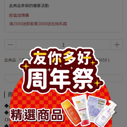
此商品參與的優惠活動
超值加價購
滿1500送卸妝膏2000送拉絲乳霜
此商品 「 最高 」可以折抵紅利
130000
點 (約等於
NT$650
)
商品介紹
規格說明
商品介紹
◆品牌名稱：1028
◆品名：1028 NUDE GLOW 肌淨光養膚氣墊粉餅SPF50+
110柔白
◆容量/規格：15g