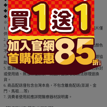
◆保存期限(天)：1095天
◆貨源：公司貨
◆產地：台灣
※溫馨提醒：
1. 因電腦螢幕設定及個人觀感之差異，本賣場之商品圖片僅
供參考，依實際收到商品為準。
2. 商品包裝會有新舊轉換期，依實際收到商品為準。
3. 商品下訂前，建議實際試色、試用後再行購買，避免顏色
不符或肌膚不適等症狀。
4. 商品使用後若出現不適或非預期反應，請尋求專業醫師協
助。
5. 鑑賞期非試用期，本產品屬於私人消耗性產品，如已拆封
或使用過、無法恢復原狀、商品外盒損壞恕無法辦理退換
貨。
6. 商品配送僅包含台灣本島，不包含離島配送(澎湖、金
門、馬祖….等)
7. 消費者使用前應詳閱醫療器材說明書。