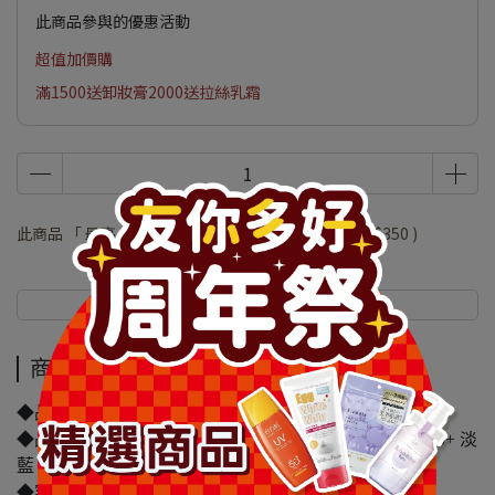
此商品參與的優惠活動
超值加價購
滿1500送卸妝膏2000送拉絲乳霜
此商品 「 最高 」可以折抵紅利
70000
點 (約等於
NT$350
)
商品介紹
規格說明
商品介紹
◆品牌名稱：1028
◆品名：1028 Oil Block!超控油UV校色飾底乳EX SPF50+ 淡
藍
◆容量/規格：25ml