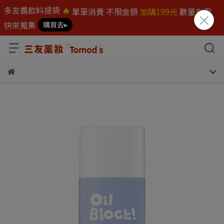
多友醬飲料提袋
🔥
單筆消費 不限金額
加購199元
數量有限
快來蒐集
購買去▸