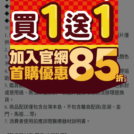
◆保存期限(天)：3650天
◆貨源：公司貨
◆產地： 日本
※溫馨提醒：
1. 因電腦螢幕設定及個人觀感之差異，本賣場之商品圖片僅
供參考，依實際收到商品為準。
2. 商品包裝會有新舊轉換期，依實際收到商品為準。
3. 商品下訂前，建議實際試色、試用後再行購買，避免顏色
不符或肌膚不適等症狀。
4. 商品使用後若出現不適或非預期反應，請尋求專業醫師協
助。
5. 鑑賞期非試用期，本產品屬於私人消耗性產品，如已拆封
或使用過、無法恢復原狀、商品外盒損壞恕無法辦理退換
貨。
6. 商品配送僅包含台灣本島，不包含離島配送(澎湖、金
門、馬祖….等)
7. 消費者使用前應詳閱醫療器材說明書。