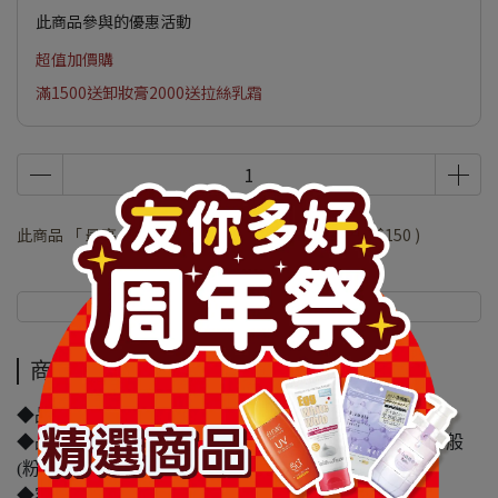
此商品參與的優惠活動
超值加價購
滿1500送卸妝膏2000送拉絲乳霜
此商品 「 最高 」可以折抵紅利
30000
點 (約等於
NT$150
)
商品介紹
規格說明
商品介紹
◆品牌名稱：日本YOKOZUNA
◆品名：▲日本YOKOZUNA AWAKING尼龍洗澡巾-一般
(粉)
◆容量/規格：28x100cm