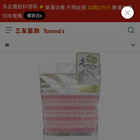
多友醬飲料提袋
🔥
單筆消費 不限金額
加購199元
數量有限
快來蒐集
購買去▸