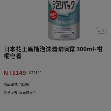
1
/
5
日本花王馬桶泡沫清潔噴霧 300ml-柑
橘皂香
NT$149
NT$199
商品編號:
72106
供貨狀況:
尚有庫存 3