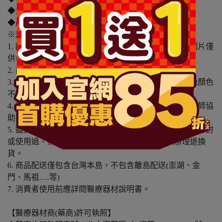
◆貨源：公司貨
◆產地：日本
※溫馨提醒：
1. 因電腦螢幕設定及個人觀感之差異，本賣場之商品圖片僅
供參考，依實際收到商品為準。
2. 商品包裝會有新舊轉換期，依實際收到商品為準。
3. 商品下訂前，建議實際試色、試用後再行購買，避免顏色
不符或肌膚不適等症狀。
4. 商品使用後若出現不適或非預期反應，請尋求專業醫師協
助。
5. 鑑賞期非試用期，本產品屬於私人消耗性產品，如已拆封
或使用過、無法恢復原狀、商品外盒損壞恕無法辦理退換
貨。
6. 商品配送僅包含台灣本島，不包含離島配送(澎湖、金
門、馬祖….等)
7. 消費者使用前應詳閱醫療器材說明書。
【醫療器材商(藥商)許可執照】