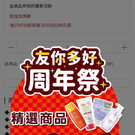
此商品參與的優惠活動
超值加價購
滿1500送卸妝膏2000送拉絲乳霜
此商品 「 最高 」可以折抵紅利
39800
點 (約等於
NT$199
)
商品介紹
規格說明
商品介紹
◆品牌名稱：日本花王
◆品名：日本花王馬桶泡沫清潔噴霧 300ml-柑橘皂香
◆容量/規格：300ml
◆保存期限(天)：1825天