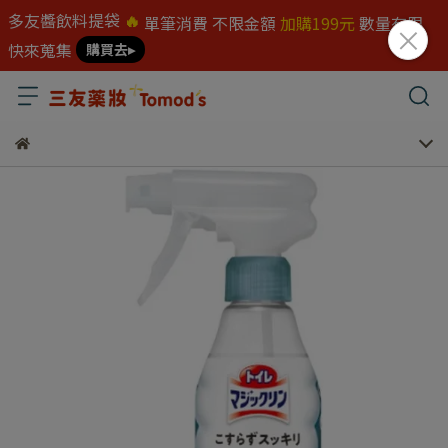
多友醬飲料提袋
🔥
單筆消費 不限金額
加購199元
數量有限
快來蒐集
購買去▸