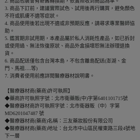
2. 商品包裝會有新舊轉換期，依實際收到商品為準。
3. 商品下訂前，建議實際試色、試用後再行購買，避免顏色
不符或肌膚不適等症狀。
4. 商品使用後若出現不適或非預期反應，請尋求專業醫師協
助。
5. 鑑賞期非試用期，本產品屬於私人消耗性產品，如已拆封
或使用過、無法恢復原狀、商品外盒損壞恕無法辦理退換
貨。
6. 商品配送僅包含台灣本島，不包含離島配送(澎湖、金
門、馬祖….等)
7. 消費者使用前應詳閱醫療器材說明書。
【醫療器材商(藥商)許可執照】
◆藥商許可執照字號：北市衛藥販(中)字第6401101715號
◆醫療器材商許可執照字號：北市衛器販（中）字第
MD6201047487 號
◆醫療器材商(藥商)名稱：三友藥妝股份有限公司
◆醫療器材商(藥商)地址：台北市中山區民權東路三段4號地
下一層