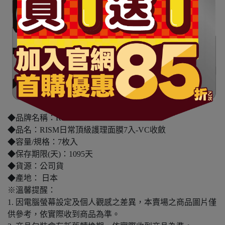
◆品牌名稱：RISM
◆品名：RISM日常頂級護理面膜7入-VC收斂
◆容量/規格：7枚入
◆保存期限(天)：1095天
◆貨源：公司貨
◆產地： 日本
※溫馨提醒：
1. 因電腦螢幕設定及個人觀感之差異，本賣場之商品圖片僅
供參考，依實際收到商品為準。