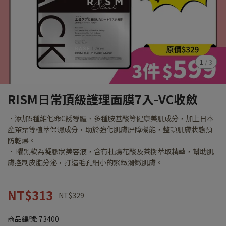
1
/
3
RISM日常頂級護理面膜7入-VC收斂
•添加5種維他命C誘導體、多種胺基酸等健康美肌成分，加上日本
產茶葉等植萃保濕成分，助於強化肌膚屏障機能，整頓肌膚狀態預
防乾燥。
• 曜黑款為凝膠狀美容液，含有杜鵑花酸及茶樹萃取精華，幫助肌
膚控制皮脂分泌，打造毛孔細小的緊緻滑嫩肌膚。
NT$313
NT$329
商品編號:
73400