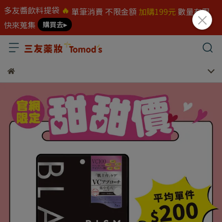
多友醬飲料提袋
🔥
單筆消費 不限金額
加購199元
數量有限
快來蒐集
購買去▸