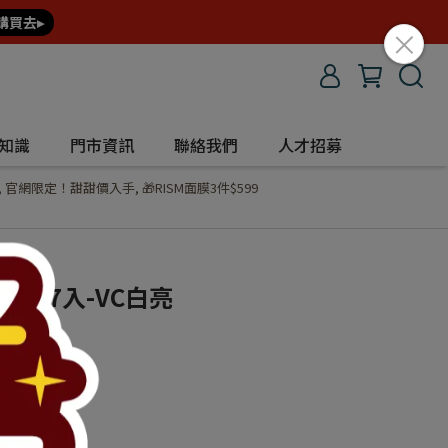
購買去▸
知識
門市資訊
聯絡我們
人才招募
,
官網限定！甜甜價入手
,
🎁RISM面膜3件$599
面膜7入-VC白亮