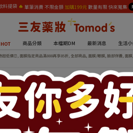
飲料提袋
🔥
單筆消費 不限金額
加購199元
數量有限 快來蒐集
題
商品分類
本檔期DM
最新消息
生活小
HOT
時超低價⏰
,
面膜指定商品滿888再享85折
,
全部商品
,
面膜/眼膜
,
臉部保養
,
面膜
RISM日常頂級護理
NT$313
NT$329
商品編號:
73401
供貨狀況:
尚有庫存 60