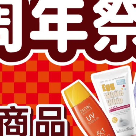
此商品參與的優惠活動
🎁RISM面膜3件$599
超值加價購
滿1500送卸妝膏2000送拉絲
加入購物車
加入最愛
此商品 「 最高