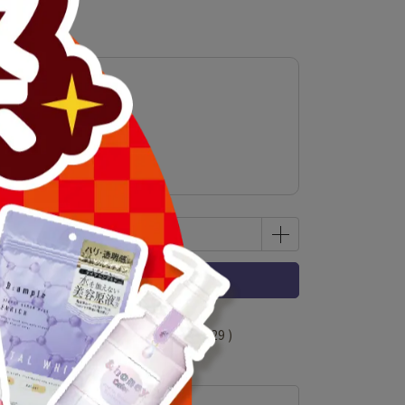
乳霜
立即購買
 」可以折抵紅利
65800
點 (約等於
NT$329
)
規格說明