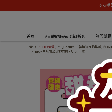
多友醬
熱門話
首頁
⚡日韓絕版品出清1折起
40809面膜
,
🌸J_Beauty
,
日韓精選好物推薦
,
⏰ 限
RISM日常頂級護理面膜7入-VC白亮