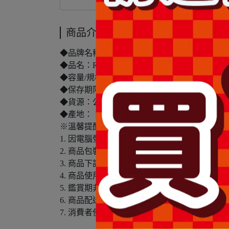
商品介紹
◆品牌名稱：RISM
◆品名：RISM日常頂級護理面膜7入-VC白亮
◆容量/規格：7枚入
◆保存期限(天)：1095天
◆貨源：公司貨
◆產地： 日本
※溫馨提醒：
1. 因電腦螢幕設定及個人觀感之差異，本賣
2. 商品包裝會有新舊轉換期，依實際收到商品
3. 商品下訂前，建議實際試色、試用後再行
4. 商品使用後若出現不適或非預期反應，請尋
5. 鑑賞期非試用期，本產品屬於私人消耗性
6. 商品配送僅包含台灣本島，不包含離島配送(
7. 消費者使用前應詳閱醫療器材說明書。