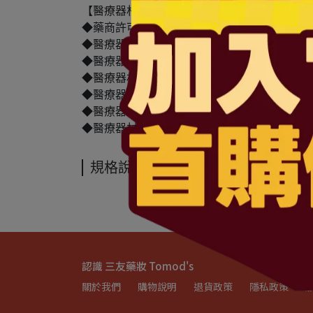
【醫療器材商(藥商)許可執照】
◆藥商許可執照字號：北市衛藥販(中)字第640110
◆醫療器材商許可執照字號：北市衛器販（中）字第 M
◆醫療器材商(藥商)名稱：三友藥妝股份有限公
◆醫療器材商(藥商)地址：台北市中山區民權東
◆醫療器材商(藥商)電話： 02-2792-0501
◆醫療器材商(藥商)諮詢專線：0800-42-6666
◆醫療器材商(藥商)服務時間：週一~五 上午08:30-1
規格說明
認識 三友藥妝 Tomod's
關於我們
購物說明
退貨政策
隱私政策