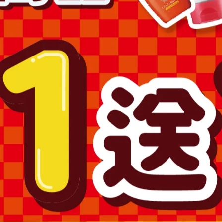
場之商品圖片僅供參考，依實際收到商品為準。
為準。
購買，避免顏色不符或肌膚不適等症狀。
求專業醫師協助。
產品，如已拆封或使用過、無法恢復原狀、商品外盒損壞恕無法辦
澎湖、金門、馬祖….等)