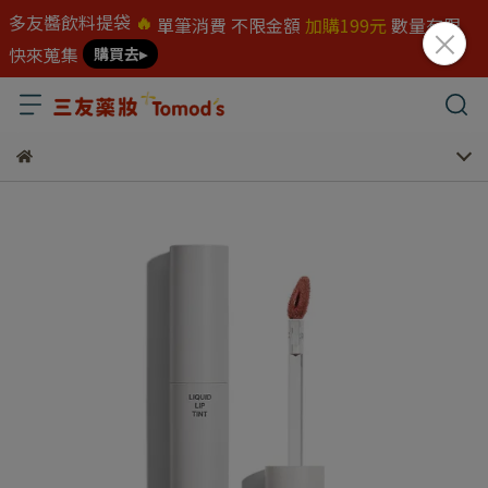
多友醬飲料提袋
🔥
單筆消費 不限金額
加購199元
數量有限
快來蒐集
購買去▸