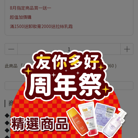
8月指定商品買一送一
超值加價購
滿1500送卸妝膏2000送拉絲乳霜
此商品 「 最高 」可以折抵紅利
72000
點 (約等於
NT$360
)
商品介紹
規格說明
商品介紹
◆品牌名稱：heme
◆品名：heme持色水光唇釉-04 Honey Nude
◆容量/規格：2.5ml
◆保存期限(天)：1095天