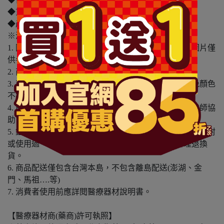
◆貨源：公司貨
◆產地：台灣
※溫馨提醒：
1. 因電腦螢幕設定及個人觀感之差異，本賣場之商品圖片僅
供參考，依實際收到商品為準。
2. 商品包裝會有新舊轉換期，依實際收到商品為準。
3. 商品下訂前，建議實際試色、試用後再行購買，避免顏色
不符或肌膚不適等症狀。
4. 商品使用後若出現不適或非預期反應，請尋求專業醫師協
助。
5. 鑑賞期非試用期，本產品屬於私人消耗性產品，如已拆封
或使用過、無法恢復原狀、商品外盒損壞恕無法辦理退換
貨。
6. 商品配送僅包含台灣本島，不包含離島配送(澎湖、金
門、馬祖….等)
7. 消費者使用前應詳閱醫療器材說明書。
【醫療器材商(藥商)許可執照】