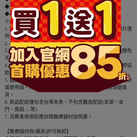
◆貨源：公司貨
◆產地：日本
※溫馨提醒：
1. 因電腦螢幕設定及個人觀感之差異，本賣場之商品圖片僅
供參考，依實際收到商品為準。
2. 商品包裝會有新舊轉換期，依實際收到商品為準。
3. 商品下訂前，建議實際試色、試用後再行購買，避免顏色
不符或肌膚不適等症狀。
4. 商品使用後若出現不適或非預期反應，請尋求專業醫師協
助。
5. 鑑賞期非試用期，本產品屬於私人消耗性產品，如已拆封
或使用過、無法恢復原狀、商品外盒損壞恕無法辦理退換
貨。
6. 商品配送僅包含台灣本島，不包含離島配送(澎湖、金
門、馬祖….等)
7. 消費者使用前應詳閱醫療器材說明書。
【醫療器材商(藥商)許可執照】