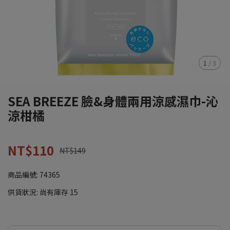
1
/
3
SEA BREEZE 臉&身體兩用涼感濕巾-沁
涼柑橘
NT$110
NT$149
商品編號:
74365
供貨狀況:
尚有庫存 15