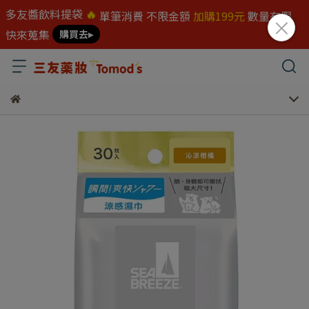
多友醬飲料提袋
🔥
單筆消費 不限金額
加購199元
數量有限
快來蒐集
購買去▸