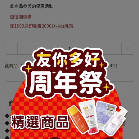
此商品參與的優惠活動
超值加價購
滿1500送卸妝膏2000送拉絲乳霜
此商品 「 最高 」可以折抵紅利
29800
點 (約等於
NT$149
)
商品介紹
規格說明
商品介紹
◆品牌名稱：SEA BREEZE
◆品名：SEA BREEZE 臉&身體兩用涼感濕巾-沁涼柑橘
◆容量/規格：30入
◆保存期限(天)：1095天