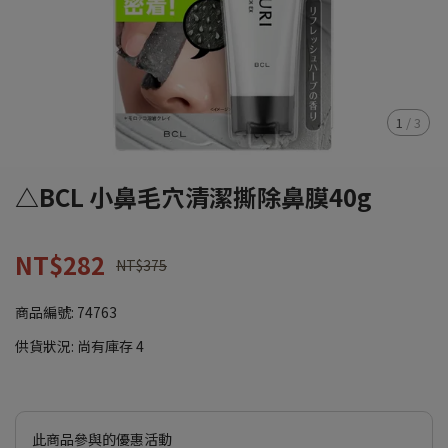
1
/
3
△BCL 小鼻毛穴清潔撕除鼻膜40g
NT$282
NT$375
商品編號:
74763
供貨狀況:
尚有庫存 4
此商品參與的優惠活動