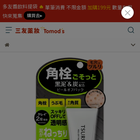
多友醬飲料提袋
🔥
單筆消費 不限金額
加購199元
數量有限
快來蒐集
購買去▸