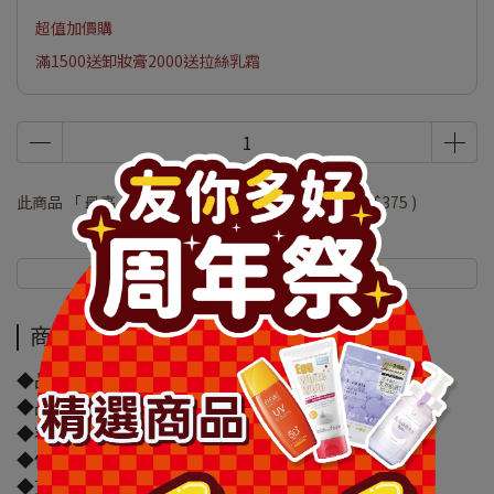
超值加價購
滿1500送卸妝膏2000送拉絲乳霜
此商品 「 最高 」可以折抵紅利
75000
點 (約等於
NT$375
)
商品介紹
規格說明
商品介紹
◆品牌名稱：BCL
◆品名：△BCL 小鼻毛穴清潔撕除鼻膜40g
◆容量/規格：40g
◆保存期限(天)：1095天
◆貨源：公司貨