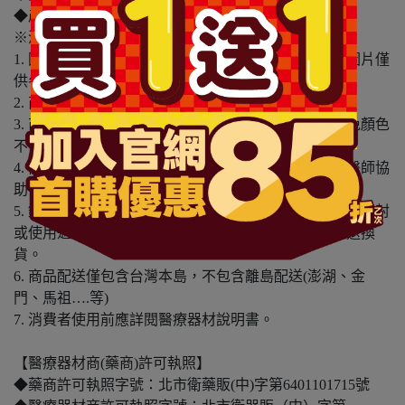
◆產地：日本
※溫馨提醒：
1. 因電腦螢幕設定及個人觀感之差異，本賣場之商品圖片僅
供參考，依實際收到商品為準。
2. 商品包裝會有新舊轉換期，依實際收到商品為準。
3. 商品下訂前，建議實際試色、試用後再行購買，避免顏色
不符或肌膚不適等症狀。
4. 商品使用後若出現不適或非預期反應，請尋求專業醫師協
助。
5. 鑑賞期非試用期，本產品屬於私人消耗性產品，如已拆封
或使用過、無法恢復原狀、商品外盒損壞恕無法辦理退換
貨。
6. 商品配送僅包含台灣本島，不包含離島配送(澎湖、金
門、馬祖….等)
7. 消費者使用前應詳閱醫療器材說明書。
【醫療器材商(藥商)許可執照】
◆藥商許可執照字號：北市衛藥販(中)字第6401101715號