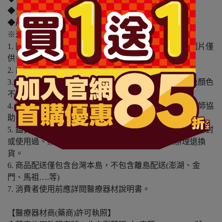
◆貨源：公司貨
◆產地： 日本
※溫馨提醒：
1. 因電腦螢幕設定及個人觀感之差異，本賣場之商品圖片僅
供參考，依實際收到商品為準。
2. 商品包裝會有新舊轉換期，依實際收到商品為準。
3. 商品下訂前，建議實際試色、試用後再行購買，避免顏色
不符或肌膚不適等症狀。
4. 商品使用後若出現不適或非預期反應，請尋求專業醫師協
助。
5. 鑑賞期非試用期，本產品屬於私人消耗性產品，如已拆封
或使用過、無法恢復原狀、商品外盒損壞恕無法辦理退換
貨。
6. 商品配送僅包含台灣本島，不包含離島配送(澎湖、金
門、馬祖….等)
7. 消費者使用前應詳閱醫療器材說明書。
【醫療器材商(藥商)許可執照】