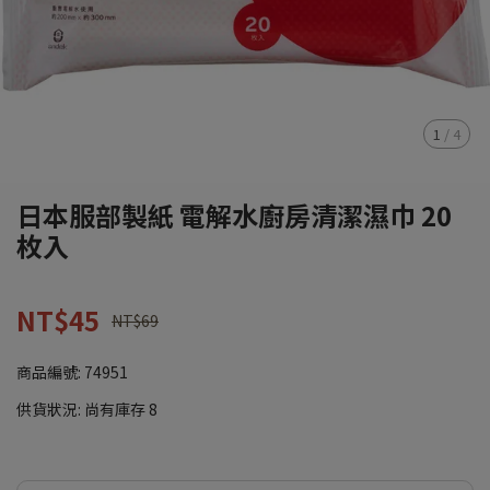
1
/
4
日本服部製紙 電解水廚房清潔濕巾 20
枚入
NT$45
NT$69
商品編號:
74951
供貨狀況:
尚有庫存 8