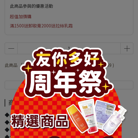
此商品參與的優惠活動
超值加價購
滿1500送卸妝膏2000送拉絲乳霜
此商品 「 最高 」可以折抵紅利
13800
點 (約等於
NT$69
)
商品介紹
規格說明
商品介紹
◆品牌名稱：日本服部製紙
◆品名：日本服部製紙 電解水廚房清潔濕巾 20枚入
◆容量/規格：20枚入
◆保存期限(天)：1095天