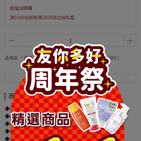
超值加價購
滿1500送卸妝膏2000送拉絲乳霜
此商品 「 最高 」可以折抵紅利
72000
點 (約等於
NT$360
)
商品介紹
規格說明
商品介紹
◆品牌名稱：heme
◆品名:heme 六色眼影盤-淺櫻
◆容量/規格：58g
◆保存期限：1825天
◆貨源：公司貨