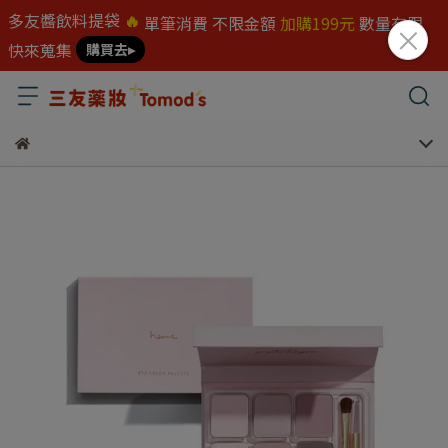
多友醬飲料提袋
🔥
單筆消費 不限金額
加購199元
數量有限
快來蒐集
購買去▸