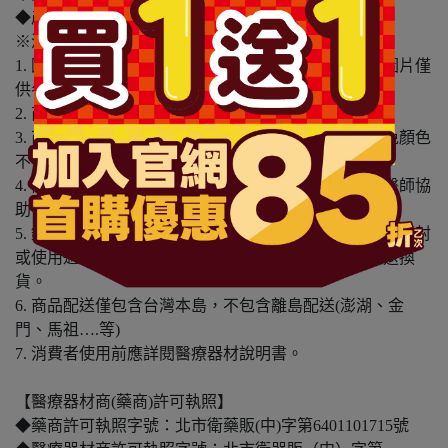
◆產地：台灣
※溫馨提醒：
1. 因電腦螢幕設定及個人觀感之差異，本賣場之商品圖片僅
供參考，依實際收到商品為準。
2. 商品包裝會有新舊轉換期，依實際收到商品為準。
3. 商品下訂前，建議實際試色、試用後再行購買，避免顏色
不符或肌膚不適等症狀。
4. 商品使用後若出現不適或非預期反應，請尋求專業醫師協
助。
5. 鑑賞期非試用期，本產品屬於私人消耗性產品，如已拆封
或使用過、無法恢復原狀、商品外盒損壞恕無法辦理退換
貨。
6. 商品配送僅包含台灣本島，不包含離島配送(澎湖、金
門、馬祖….等)
7. 消費者使用前應詳閱醫療器材說明書。
【醫療器材商(藥商)許可執照】
◆藥商許可執照字號：北市衛藥販(中)字第6401101715號