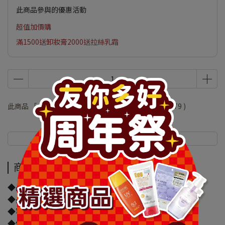
此商品參與的優惠活動
超值加價購
滿1500送卸妝膏2000送拉絲乳霜
此商品 「 最高 」可以折抵紅利
15800
點 (約等於
NT$79
)
商品介紹
規格說明
商品介紹
◆品牌名稱：
◆品名：卡娜赫拉的小動物-廚房去油濕紙巾50抽
◆容量/規格：550g
◆保存期限(天)：1095天