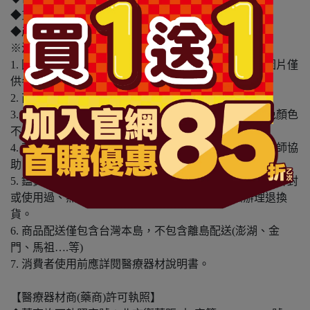
◆貨源：公司貨
◆產地：中國
※溫馨提醒：
1. 因電腦螢幕設定及個人觀感之差異，本賣場之商品圖片僅
供參考，依實際收到商品為準。
2. 商品包裝會有新舊轉換期，依實際收到商品為準。
3. 商品下訂前，建議實際試色、試用後再行購買，避免顏色
不符或肌膚不適等症狀。
4. 商品使用後若出現不適或非預期反應，請尋求專業醫師協
助。
5. 鑑賞期非試用期，本產品屬於私人消耗性產品，如已拆封
或使用過、無法恢復原狀、商品外盒損壞恕無法辦理退換
貨。
6. 商品配送僅包含台灣本島，不包含離島配送(澎湖、金
門、馬祖….等)
7. 消費者使用前應詳閱醫療器材說明書。
【醫療器材商(藥商)許可執照】