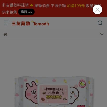
多友醬飲料提袋
🔥
單筆消費 不限金額
加購199元
數量有限
快來蒐集
購買去▸