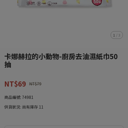
1
/
3
卡娜赫拉的小動物-廚房去油濕紙巾50
抽
NT$69
NT$79
商品編號:
74981
供貨狀況:
尚有庫存 11