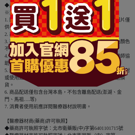
◆產地：中國
※溫馨提醒：
1. 因電腦螢幕設定及個人觀感之差異，本賣場之商品圖片僅
供參考，依實際收到商品為準。
2. 商品包裝會有新舊轉換期，依實際收到商品為準。
3. 商品下訂前，建議實際試色、試用後再行購買，避免顏色
不符或肌膚不適等症狀。
4. 商品使用後若出現不適或非預期反應，請尋求專業醫師協
助。
5. 鑑賞期非試用期，本產品屬於私人消耗性產品，如已拆封
或使用過、無法恢復原狀、商品外盒損壞恕無法辦理退換
貨。
6. 商品配送僅包含台灣本島，不包含離島配送(澎湖、金
門、馬祖….等)
7. 消費者使用前應詳閱醫療器材說明書。
【醫療器材商(藥商)許可執照】
◆藥商許可執照字號：北市衛藥販(中)字第6401101715號