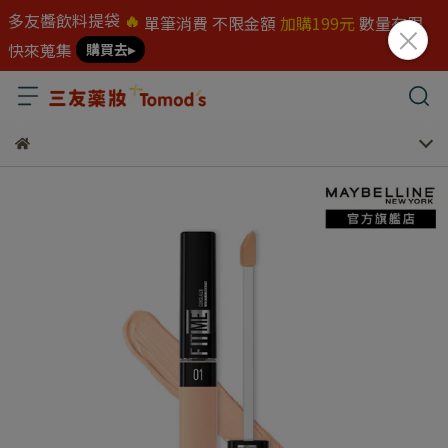
多友醬飲料提袋
🔥
單筆消費 不限金額
加購199元
數量有限
快來蒐集
購買去▸