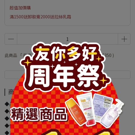
超值加價購
滿1500送卸妝膏2000送拉絲乳霜
此商品 「 最高 」可以折抵紅利
70000
點 (約等於
NT$350
)
商品介紹
規格說明
商品介紹
◆品牌名稱：媚比琳
◆品名:媚比琳FIT ME遮遮稱奇遮瑕膏01蜜桃色
◆容量/規格：6.8ml
◆保存期限：1095天
◆貨源：公司貨