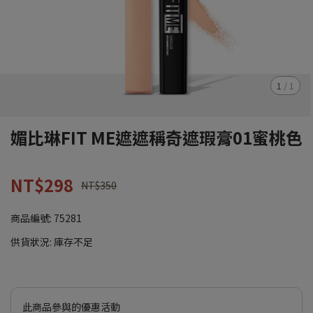
1
/
1
媚比琳FIT ME遮遮稱奇遮瑕膏01蜜桃色
NT$298
NT$350
商品編號:
75281
供貨狀況:
庫存不足
此商品參與的優惠活動