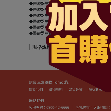
◆醫療器材商許可執照字號：北市衛器販（中）字第 M
◆醫療器材商(藥商)名稱：三友藥妝股份有限公
◆醫療器材商(藥商)地址：台北市中山區民權東
◆醫療器材商(藥商)電話： 02-2792-0501
◆醫療器材商(藥商)諮詢專線：0800-42-6666
◆醫療器材商(藥商)服務時間：週一~五 上午08:30-1
規格說明
認識 三友藥妝 Tomod's
關於我們
購物說明
退貨政策
隱私政策
聯絡我們
客服專線：0800-42-6666
客服時間：客服時間：週一~週