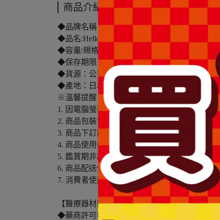
商品介紹
◆品牌名稱：黛絲恩
◆品名:Hello 修護！酸熱重塑護髮油65ml
◆容量/規格：65ml
◆保存期限：1095天
◆貨源：公司貨
◆產地：日本
※溫馨提醒：
1. 因電腦螢幕設定及個人觀感之差異，本賣
2. 商品包裝會有新舊轉換期，依實際收到商品
3. 商品下訂前，建議實際試色、試用後再行
4. 商品使用後若出現不適或非預期反應，請尋
5. 鑑賞期非試用期，本產品屬於私人消耗性
6. 商品配送僅包含台灣本島，不包含離島配送(
7. 消費者使用前應詳閱醫療器材說明書。
【醫療器材商(藥商)許可執照】
◆藥商許可執照字號：北市衛藥販(中)字第640110