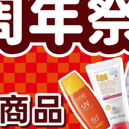
此商品參與的優惠活動
超值加價購
滿1500送卸妝膏2000送拉絲
加入購物車
加入最愛
此商品 「 最高