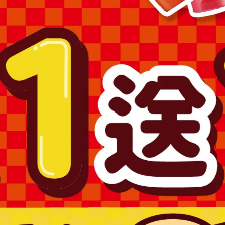
場之商品圖片僅供參考，依實際收到商品為準。
為準。
購買，避免顏色不符或肌膚不適等症狀。
求專業醫師協助。
產品，如已拆封或使用過、無法恢復原狀、商品外盒損壞恕無法辦
澎湖、金門、馬祖….等)
1715號