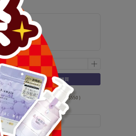
乳霜
立即購買
 」可以折抵紅利
110000
點 (約等於
NT$550
)
規格說明