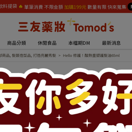
飲料提袋
🔥
單筆消費 不限金額
加購199元
數量有限 快來蒐集
商品分類
休閒食品
本檔期DM
最新消息
部商品
,
髮類造型品
,
打造亮麗秀髮
Hello 修護！酸熱重塑護髮油65ml
Hello 修護！酸熱
NT$439
NT$550
商品編號:
75359
供貨狀況:
尚有庫存 8