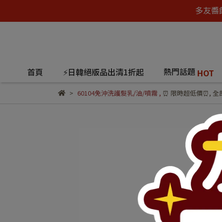
多友醬
熱門話題
首頁
⚡日韓絕版品出清1折起
HOT
60104免沖洗護髮乳/油/噴霧
,
⏰ 限時超低價⏰
,
全