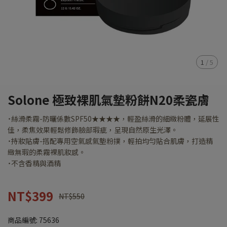
1
/
5
Solone 極致裸肌氣墊粉餅N20柔瓷膚
˙絲滑柔霧-防曬係數SPF50★★★★，輕盈絲滑的細緻粉體，延展性
佳，柔焦效果輕鬆修飾臉部瑕疵，呈現自然原生光澤。
˙持妝貼膚-搭配專用空氣感氣墊粉撲，輕拍均勻貼合肌膚，打造精
緻無瑕的柔霧裸肌妝感。
˙不含香精與酒精
NT$399
NT$550
商品編號:
75636