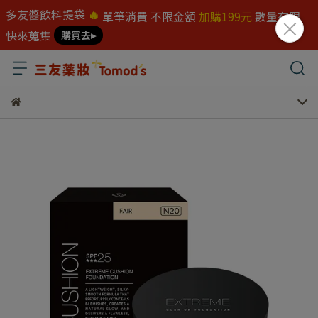
多友醬飲料提袋
🔥
單筆消費 不限金額
加購199元
數量有限
快來蒐集
購買去▸