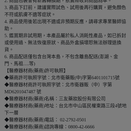
2. 商品包裝會有新舊轉換期，依實際收到商品為準。
3. 商品下訂前，建議實際試色、試用後再行購買，避免顏色
不符或肌膚不適等症狀。
4. 商品使用後若出現不適或非預期反應，請尋求專業醫師協
助。
5. 鑑賞期非試用期，本產品屬於私人消耗性產品，如已拆封
或使用過、無法恢復原狀、商品外盒損壞恕無法辦理退換
貨。
6. 商品配送僅包含台灣本島，不包含離島配送(澎湖、金
門、馬祖….等)
【醫療器材商(藥商)許可執照】
◆藥商許可執照字號：北市衛藥販(中)字第6401101715號
◆醫療器材商許可執照字號：北市衛器販（中）字第
MD6201047487 號
◆醫療器材商(藥商)名稱：三友藥妝股份有限公司
◆醫療器材商(藥商)地址：台北市中山區民權東路三段4號地
下一層
◆醫療器材商(藥商)電話： 02-2792-0501
◆醫療器材商(藥商)諮詢專線：0800-42-6666