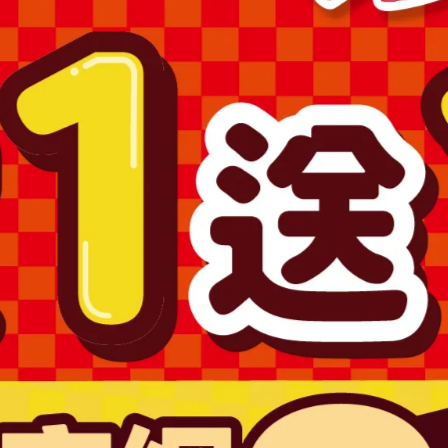
場之商品圖片僅供參考，依實際收到商品為準。
為準。
購買，避免顏色不符或肌膚不適等症狀。
求專業醫師協助。
產品，如已拆封或使用過、無法恢復原狀、商品外盒損壞恕無法辦
澎湖、金門、馬祖….等)
1715號
D6201047487 號
司