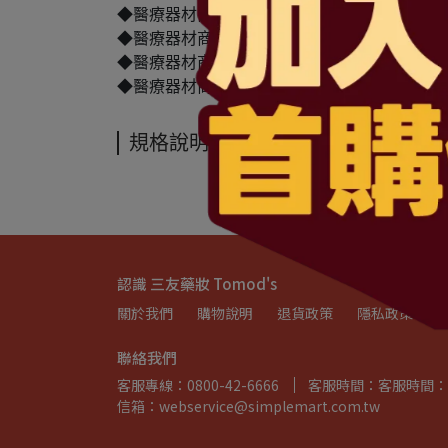
◆醫療器材商(藥商)地址：台北市中山區民權東
◆醫療器材商(藥商)電話： 02-2792-0501
◆醫療器材商(藥商)諮詢專線：0800-42-6666
◆醫療器材商(藥商)服務時間：週一~五 上午08:30-12:
規格說明
認識 三友藥妝 Tomod's
關於我們
購物說明
退貨政策
隱私政策
聯絡我們
客服專線：0800-42-6666
客服時間：客服時間：週一~週
信箱：webservice@simplemart.com.tw