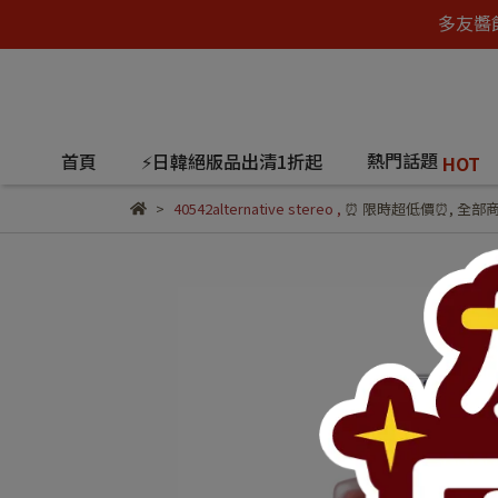
多友醬
熱門話題
首頁
⚡日韓絕版品出清1折起
HOT
40542alternative stereo
,
⏰ 限時超低價⏰
,
全部