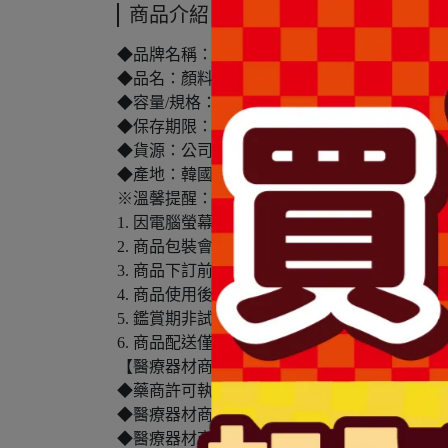
商品介紹
◆品牌名稱：alternative stereo
◆品名：顏料罐保濕唇露 No.2 無花果奶油
◆容量/規格：9ml
◆保存期限：1095天
◆貨源：公司貨
◆產地：韓國
※溫馨提醒：
1. 因電腦螢幕設定及個人觀感之差異，本賣
2. 商品包裝會有新舊轉換期，依實際收到商品
3. 商品下訂前，建議實際試色、試用後再行
4. 商品使用後若出現不適或非預期反應，請尋
5. 鑑賞期非試用期，本產品屬於私人消耗性
6. 商品配送僅包含台灣本島，不包含離島配送(
【醫療器材商(藥商)許可執照】
◆藥商許可執照字號：北市衛藥販(中)字第640110
◆醫療器材商許可執照字號：北市衛器販（中）字第 M
◆醫療器材商(藥商)名稱：三友藥妝股份有限公