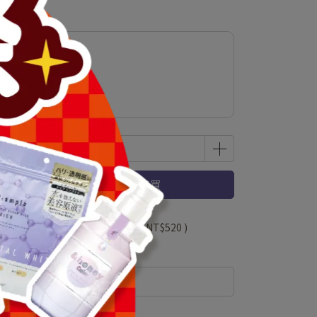
乳霜
立即購買
 」可以折抵紅利
104000
點 (約等於
NT$520
)
規格說明