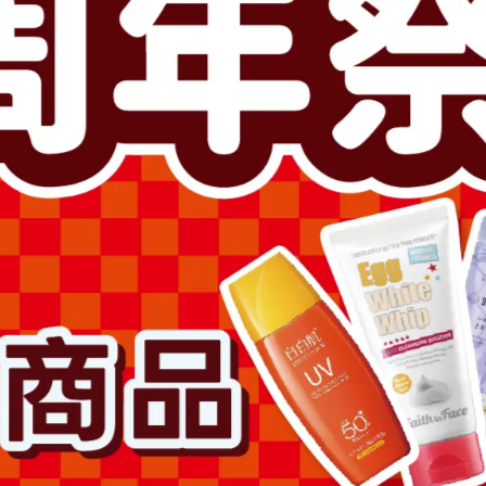
此商品參與的優惠活動
超值加價購
滿1500送卸妝膏2000送拉絲
加入購物車
加入最愛
此商品 「 最高