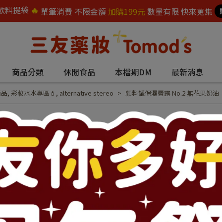
飲料提袋
🔥
單筆消費 不限金額
加購199元
數量有限 快來蒐集
商品分類
休閒食品
本檔期DM
最新消息
商品
,
彩妝水水專區💄
,
alternative stereo
顏料罐保濕唇露 No.2 無花果奶油
顏料罐保濕唇露 No
NT$480
NT$520
商品編號:
76246
供貨狀況:
尚有庫存 2