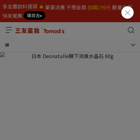
多友醬飲料提袋
🔥
單筆消費 不限金額
加購199元
數量有限
快來蒐集
購買去▸