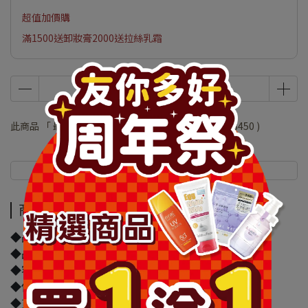
超值加價購
滿1500送卸妝膏2000送拉絲乳霜
此商品 「 最高 」可以折抵紅利
90000
點 (約等於
NT$450
)
商品介紹
規格說明
商品介紹
◆品牌名稱：日本 Deonatulle
◆品名：日本 Deonatulle腋下消臭水晶石 60g
◆容量/規格：60g
◆保存期限：1825天
◆貨源：公司貨