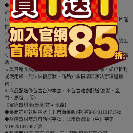
◆產地：泰國
※溫馨提醒：
1. 因電腦螢幕設定及個人觀感之差異，本賣場之商品圖片僅
供參考，依實際收到商品為準。
2. 商品包裝會有新舊轉換期，依實際收到商品為準。
3. 商品下訂前，建議實際試色、試用後再行購買，避免顏色
不符或肌膚不適等症狀。
4. 商品使用後若出現不適或非預期反應，請尋求專業醫師協
助。
5. 鑑賞期非試用期，本產品屬於私人消耗性產品，如已拆封
或使用過、無法恢復原狀、商品外盒損壞恕無法辦理退換
貨。
6. 商品配送僅包含台灣本島，不包含離島配送(澎湖、金
門、馬祖….等)
【醫療器材商(藥商)許可執照】
◆藥商許可執照字號：北市衛藥販(中)字第6401101715號
◆醫療器材商許可執照字號：北市衛器販（中）字第
MD6201047487 號