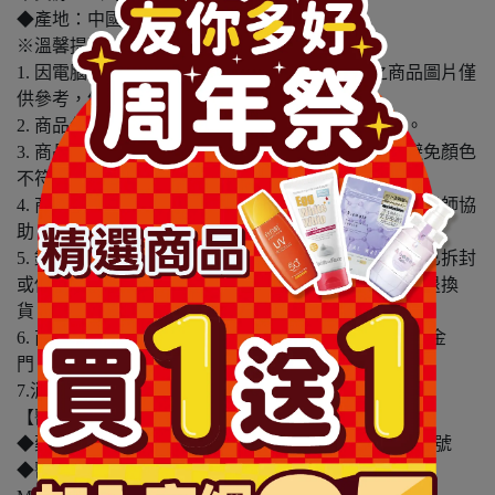
◆產地：中國
※溫馨提醒：
1. 因電腦螢幕設定及個人觀感之差異，本賣場之商品圖片僅
供參考，依實際收到商品為準。
2. 商品包裝會有新舊轉換期，依實際收到商品為準。
3. 商品下訂前，建議實際試色、試用後再行購買，避免顏色
不符或肌膚不適等症狀。
4. 商品使用後若出現不適或非預期反應，請尋求專業醫師協
助。
5. 鑑賞期非試用期，本產品屬於私人消耗性產品，如已拆封
或使用過、無法恢復原狀、商品外盒損壞恕無法辦理退換
貨。
6. 商品配送僅包含台灣本島，不包含離島配送(澎湖、金
門、馬祖….等)
7.消費者使用前應詳閱醫療器材說明書
【醫療器材商(藥商)許可執照】
◆藥商許可執照字號：北市衛藥販(中)字第6401101715號
◆醫療器材商許可執照字號：北市衛器販（中）字第