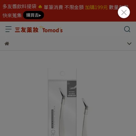
多友醬飲料提袋
🔥
單筆消費 不限金額
加購199元
數量有限
快來蒐集
購買去▸