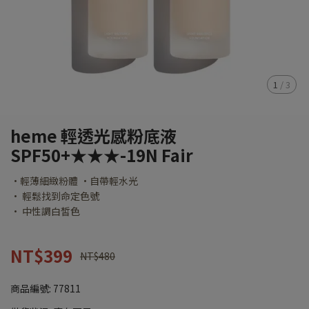
1
/
3
heme 輕透光感粉底液
SPF50+★★★-19N Fair
•輕薄細緻粉體 •自帶輕水光
• 輕鬆找到命定色號
• 中性調白皙色
NT$399
NT$480
商品編號:
77811