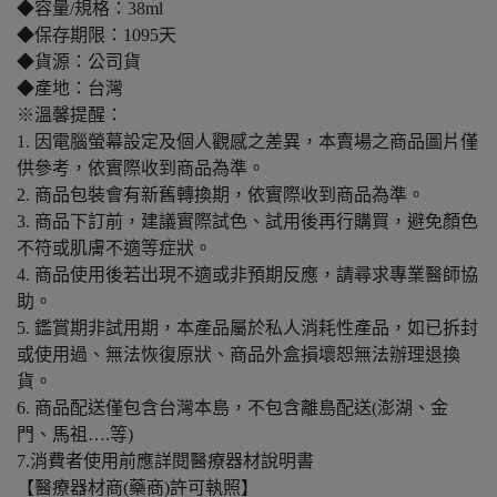
◆容量/規格：38ml
◆保存期限：1095天
◆貨源：公司貨
◆產地：台灣
※溫馨提醒：
1. 因電腦螢幕設定及個人觀感之差異，本賣場之商品圖片僅
供參考，依實際收到商品為準。
2. 商品包裝會有新舊轉換期，依實際收到商品為準。
3. 商品下訂前，建議實際試色、試用後再行購買，避免顏色
不符或肌膚不適等症狀。
4. 商品使用後若出現不適或非預期反應，請尋求專業醫師協
助。
5. 鑑賞期非試用期，本產品屬於私人消耗性產品，如已拆封
或使用過、無法恢復原狀、商品外盒損壞恕無法辦理退換
貨。
6. 商品配送僅包含台灣本島，不包含離島配送(澎湖、金
門、馬祖….等)
7.消費者使用前應詳閱醫療器材說明書
【醫療器材商(藥商)許可執照】