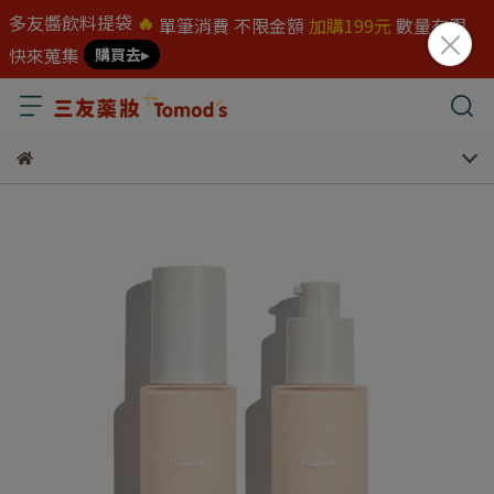
多友醬飲料提袋
🔥
單筆消費 不限金額
加購199元
數量有限
快來蒐集
購買去▸